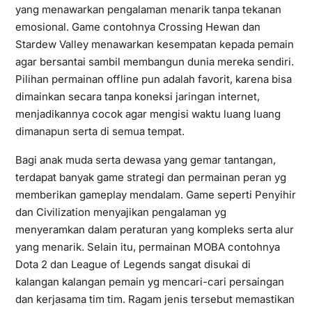
yang menawarkan pengalaman menarik tanpa tekanan
emosional. Game contohnya Crossing Hewan dan
Stardew Valley menawarkan kesempatan kepada pemain
agar bersantai sambil membangun dunia mereka sendiri.
Pilihan permainan offline pun adalah favorit, karena bisa
dimainkan secara tanpa koneksi jaringan internet,
menjadikannya cocok agar mengisi waktu luang luang
dimanapun serta di semua tempat.
Bagi anak muda serta dewasa yang gemar tantangan,
terdapat banyak game strategi dan permainan peran yg
memberikan gameplay mendalam. Game seperti Penyihir
dan Civilization menyajikan pengalaman yg
menyeramkan dalam peraturan yang kompleks serta alur
yang menarik. Selain itu, permainan MOBA contohnya
Dota 2 dan League of Legends sangat disukai di
kalangan kalangan pemain yg mencari-cari persaingan
dan kerjasama tim tim. Ragam jenis tersebut memastikan