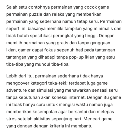
Salah satu contohnya permainan yang cocok game
permainan puzzle dan relaks yang memberikan
permainan yang sederhana namun tetap seru. Permainan
seperti ini biasanya memiliki tampilan yang minimalis dan
tidak butuh spesifikasi perangkat yang tinggi. Dengan
memilih permainan yang gratis dan tanpa gangguan
iklan, gamer dapat fokus sepenuh hati pada tantangan
tantangan yang dihadapi tanpa pop-up iklan yang atau
tiba-tiba yang muncul tiba-tiba.
Lebih dari itu, permainan sederhana tidak hanya
mengcover kategori teka-teki; terdapat juga game
adventure dan simulasi yang menawarkan sensasi seru
tanpa kebutuhan akan koneksi internet. Dengan itu game
ini tidak hanya cara untuk mengisi waktu namun juga
memberikan kesempatan agar bersantai dan melepas
stres setelah aktivitas sepanjang hari. Mencari game
yang dengan dengan kriteria ini membantu