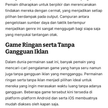
Pemain diharapkan untuk berpikir dan merencanakan
tindakan mereka dengan cermat, yang menjadikan setiap
pilihan berdampak pada output. Campuran antara
pengelolaan sumber daya dan taktik bertempur
menjadikan genre ini sangat menggugah bagi siapa saja
yang menyukai tantangan otak.
Game Ringan serta Tanpa
Gangguan Iklan
Dalam dunia permainan saat ini, banyak pemain yang
mencari-cari pengalaman game yang hanya seru namun
juga tanpa gangguan iklan yang mengganggu. Permainan
ringan serta tanpa iklan menjadi pilihan ideal untuk
mereka yang ingin merasakan waktu luang tanpa adanya
gangguan. Beberapa game tersebut kini tersedia di
platform-platform Android dan serta iOS membuatnya
mudah diakses oleh kapan saja.