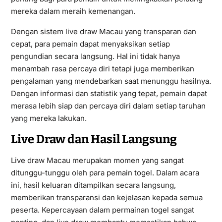
mereka dalam meraih kemenangan.
Dengan sistem live draw Macau yang transparan dan
cepat, para pemain dapat menyaksikan setiap
pengundian secara langsung. Hal ini tidak hanya
menambah rasa percaya diri tetapi juga memberikan
pengalaman yang mendebarkan saat menunggu hasilnya.
Dengan informasi dan statistik yang tepat, pemain dapat
merasa lebih siap dan percaya diri dalam setiap taruhan
yang mereka lakukan.
Live Draw dan Hasil Langsung
Live draw Macau merupakan momen yang sangat
ditunggu-tunggu oleh para pemain togel. Dalam acara
ini, hasil keluaran ditampilkan secara langsung,
memberikan transparansi dan kejelasan kepada semua
peserta. Kepercayaan dalam permainan togel sangat