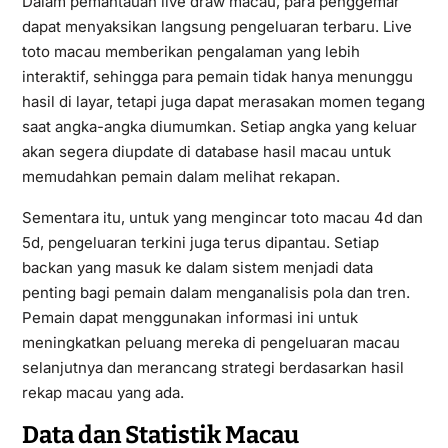
Dalam pemantauan live draw macau, para penggemar
dapat menyaksikan langsung pengeluaran terbaru. Live
toto macau memberikan pengalaman yang lebih
interaktif, sehingga para pemain tidak hanya menunggu
hasil di layar, tetapi juga dapat merasakan momen tegang
saat angka-angka diumumkan. Setiap angka yang keluar
akan segera diupdate di database hasil macau untuk
memudahkan pemain dalam melihat rekapan.
Sementara itu, untuk yang mengincar toto macau 4d dan
5d, pengeluaran terkini juga terus dipantau. Setiap
backan yang masuk ke dalam sistem menjadi data
penting bagi pemain dalam menganalisis pola dan tren.
Pemain dapat menggunakan informasi ini untuk
meningkatkan peluang mereka di pengeluaran macau
selanjutnya dan merancang strategi berdasarkan hasil
rekap macau yang ada.
Data dan Statistik Macau