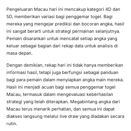
Pengeluaran Macau hari ini mencakup kategori 4D dan
5D, memberikan variasi bagi penggemar togel. Bagi
mereka yang mengejar prediksi dan bocoran angka, hasil
ini sangat berarti untuk strategi permainan selanjutnya.
Pemain disarankan untuk mencatat setiap angka yang
keluar sebagai bagian dari rekap data untuk analisis di
masa depan.
Dengan demikian, rekap hari ini tidak hanya memberikan
informasi hasil, tetapi juga berfungsi sebagai panduan
bagi para pemain dalam menyiapkan angka main mereka.
Hasil ini menjadi acuan bagi semua penggemar togel
Macau, termasuk dalam mengevaluasi keberhasilan
strategi yang telah diterapkan. Megabintang angka dari
Macau terus menarik perhatian, dan semua ini dapat
diakses langsung melalui live draw yang diadakan secara
rutin.