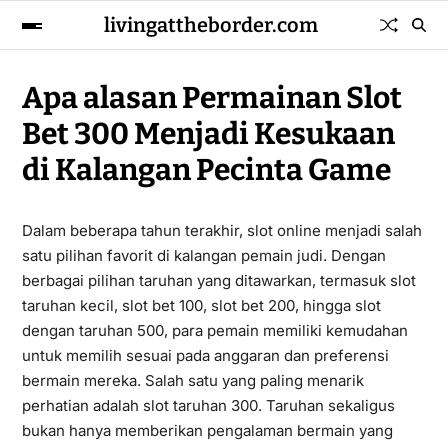
livingattheborder.com
Apa alasan Permainan Slot
Bet 300 Menjadi Kesukaan
di Kalangan Pecinta Game
Dalam beberapa tahun terakhir, slot online menjadi salah
satu pilihan favorit di kalangan pemain judi. Dengan
berbagai pilihan taruhan yang ditawarkan, termasuk slot
taruhan kecil, slot bet 100, slot bet 200, hingga slot
dengan taruhan 500, para pemain memiliki kemudahan
untuk memilih sesuai pada anggaran dan preferensi
bermain mereka. Salah satu yang paling menarik
perhatian adalah slot taruhan 300. Taruhan sekaligus
bukan hanya memberikan pengalaman bermain yang