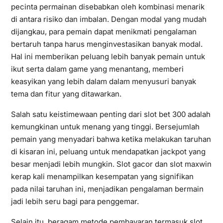
pecinta permainan disebabkan oleh kombinasi menarik
di antara risiko dan imbalan. Dengan modal yang mudah
dijangkau, para pemain dapat menikmati pengalaman
bertaruh tanpa harus menginvestasikan banyak modal.
Hal ini memberikan peluang lebih banyak pemain untuk
ikut serta dalam game yang menantang, memberi
keasyikan yang lebih dalam dalam menyusuri banyak
tema dan fitur yang ditawarkan.
Salah satu keistimewaan penting dari slot bet 300 adalah
kemungkinan untuk menang yang tinggi. Bersejumlah
pemain yang menyadari bahwa ketika melakukan taruhan
di kisaran ini, peluang untuk mendapatkan jackpot yang
besar menjadi lebih mungkin. Slot gacor dan slot maxwin
kerap kali menampilkan kesempatan yang signifikan
pada nilai taruhan ini, menjadikan pengalaman bermain
jadi lebih seru bagi para penggemar.
Selain itu, beragam metode pembayaran termasuk slot