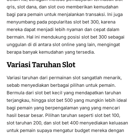
qris, slot dana, dan slot ovo memberikan kemudahan
bagi para pemain untuk menjalankan transaksi. Ini juga
menyumbang pada popularitas slot bet 300, karena
mereka dapat menjadi lebih nyaman dan cepat dalam
bermain. Hal ini mendukung posisi slot bet 300 sebagai
unggulan di di antara slot online yang lain, mengingat
berapa banyak kemudahan yang tersedia.
Variasi Taruhan Slot
Variasi taruhan dari permainan slot sangatlah menarik,
sebab menyediakan berbagai pilihan untuk pemain.
Bermula dari slot bet kecil yang mendapatkan taruhan
terjangkau, hingga slot bet 500 yang mungkin lebih ideal
bagi pemain yang berpengalaman yang yang mencari
hasil besar besar. Pilihan taruhan seperti slot bet 100,
slot taruhan 200, dan slot bet 400 menyediakan keluasan
untuk pemain supaya mengatur budget mereka dengan