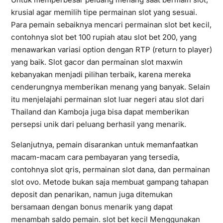
krusial agar memilih tipe permainan slot yang sesuai.
Para pemain sebaiknya mencari permainan slot bet kecil,
contohnya slot bet 100 rupiah atau slot bet 200, yang
menawarkan variasi option dengan RTP (return to player)
yang baik. Slot gacor dan permainan slot maxwin
kebanyakan menjadi pilihan terbaik, karena mereka
cenderungnya memberikan menang yang banyak. Selain
itu menjelajahi permainan slot luar negeri atau slot dari
Thailand dan Kamboja juga bisa dapat memberikan
persepsi unik dari peluang berhasil yang menarik.
Selanjutnya, pemain disarankan untuk memanfaatkan
macam-macam cara pembayaran yang tersedia,
contohnya slot qris, permainan slot dana, dan permainan
slot ovo. Metode bukan saja membuat gampang tahapan
deposit dan penarikan, namun juga ditemukan
bersamaan dengan bonus menarik yang dapat
menambah saldo pemain.
slot bet kecil
Menggunakan