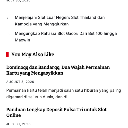
JULY 30, 2026
←
Menjelajahi Slot Luar Negeri: Slot Thailand dan
Kamboja yang Menggiurkan
→
Mengungkap Rahasia Slot Gacor: Dari Bet 100 hingga
Maxwin
You May Also Like
Dominoqq dan Bandarqq: Dua Wajah Permainan
Kartu yang Mengasyikkan
AUGUST 3, 2026
Permainan kartu telah menjadi salah satu hiburan yang paling
digemari di seluruh dunia, dan di…
Panduan Lengkap Deposit Pulsa Tri untuk Slot
Online
JULY 30, 2026