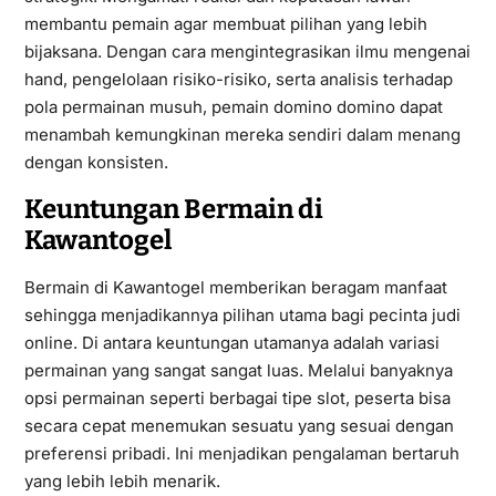
membantu pemain agar membuat pilihan yang lebih
bijaksana. Dengan cara mengintegrasikan ilmu mengenai
hand, pengelolaan risiko-risiko, serta analisis terhadap
pola permainan musuh, pemain domino domino dapat
menambah kemungkinan mereka sendiri dalam menang
dengan konsisten.
Keuntungan Bermain di
Kawantogel
Bermain di Kawantogel memberikan beragam manfaat
sehingga menjadikannya pilihan utama bagi pecinta judi
online. Di antara keuntungan utamanya adalah variasi
permainan yang sangat sangat luas. Melalui banyaknya
opsi permainan seperti berbagai tipe slot, peserta bisa
secara cepat menemukan sesuatu yang sesuai dengan
preferensi pribadi. Ini menjadikan pengalaman bertaruh
yang lebih lebih menarik.