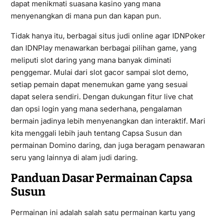
dapat menikmati suasana kasino yang mana
menyenangkan di mana pun dan kapan pun.
Tidak hanya itu, berbagai situs judi online agar IDNPoker
dan IDNPlay menawarkan berbagai pilihan game, yang
meliputi slot daring yang mana banyak diminati
penggemar. Mulai dari slot gacor sampai slot demo,
setiap pemain dapat menemukan game yang sesuai
dapat selera sendiri. Dengan dukungan fitur live chat
dan opsi login yang mana sederhana, pengalaman
bermain jadinya lebih menyenangkan dan interaktif. Mari
kita menggali lebih jauh tentang Capsa Susun dan
permainan Domino daring, dan juga beragam penawaran
seru yang lainnya di alam judi daring.
Panduan Dasar Permainan Capsa
Susun
Permainan ini adalah salah satu permainan kartu yang