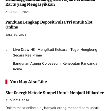
Kartu yang Mengasyikkan
AUGUST 3, 2026
Panduan Lengkap Deposit Pulsa Tri untuk Slot
Online
JULY 30, 2026
←
Live Draw HK: Mengikuti Keluaran Togel Hongkong
Secara Real-Time
→
Bangunan Agung Colosseum: Kehebatan Rancangan
Roma
You May Also Like
Slot Energi: Metode Simpel Untuk Menjadi Miliarder
AUGUST 7, 2026
Dalam masa online kini, banyak orang mencari cara untuk