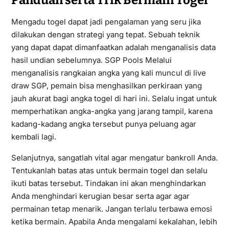
Panduan serta Trik Bermain Togel
Mengadu togel dapat jadi pengalaman yang seru jika
dilakukan dengan strategi yang tepat. Sebuah teknik
yang dapat dapat dimanfaatkan adalah menganalisis data
hasil undian sebelumnya.
SGP Pools
Melalui
menganalisis rangkaian angka yang kali muncul di live
draw SGP, pemain bisa menghasilkan perkiraan yang
jauh akurat bagi angka togel di hari ini. Selalu ingat untuk
memperhatikan angka-angka yang jarang tampil, karena
kadang-kadang angka tersebut punya peluang agar
kembali lagi.
Selanjutnya, sangatlah vital agar mengatur bankroll Anda.
Tentukanlah batas atas untuk bermain togel dan selalu
ikuti batas tersebut. Tindakan ini akan menghindarkan
Anda menghindari kerugian besar serta agar agar
permainan tetap menarik. Jangan terlalu terbawa emosi
ketika bermain. Apabila Anda mengalami kekalahan, lebih