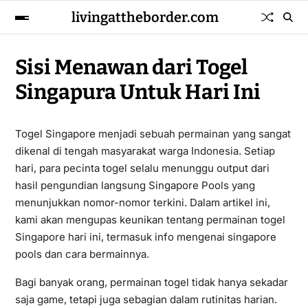
livingattheborder.com
Sisi Menawan dari Togel
Singapura Untuk Hari Ini
Togel Singapore menjadi sebuah permainan yang sangat
dikenal di tengah masyarakat warga Indonesia. Setiap
hari, para pecinta togel selalu menunggu output dari
hasil pengundian langsung Singapore Pools yang
menunjukkan nomor-nomor terkini. Dalam artikel ini,
kami akan mengupas keunikan tentang permainan togel
Singapore hari ini, termasuk info mengenai singapore
pools dan cara bermainnya.
Bagi banyak orang, permainan togel tidak hanya sekadar
saja game, tetapi juga sebagian dalam rutinitas harian.