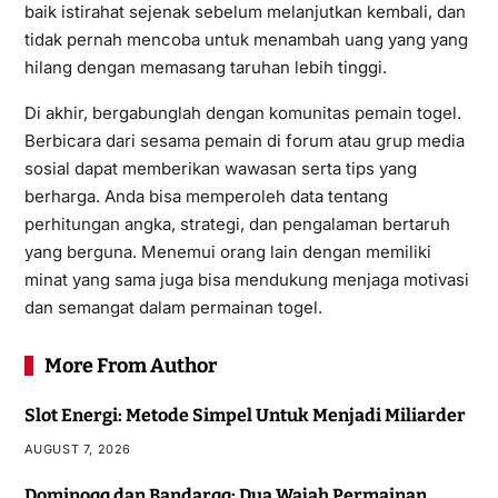
baik istirahat sejenak sebelum melanjutkan kembali, dan
tidak pernah mencoba untuk menambah uang yang yang
hilang dengan memasang taruhan lebih tinggi.
Di akhir, bergabunglah dengan komunitas pemain togel.
Berbicara dari sesama pemain di forum atau grup media
sosial dapat memberikan wawasan serta tips yang
berharga. Anda bisa memperoleh data tentang
perhitungan angka, strategi, dan pengalaman bertaruh
yang berguna. Menemui orang lain dengan memiliki
minat yang sama juga bisa mendukung menjaga motivasi
dan semangat dalam permainan togel.
More From Author
Slot Energi: Metode Simpel Untuk Menjadi Miliarder
AUGUST 7, 2026
Dominoqq dan Bandarqq: Dua Wajah Permainan