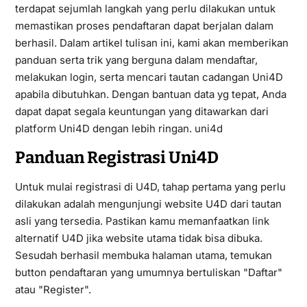
terdapat sejumlah langkah yang perlu dilakukan untuk
memastikan proses pendaftaran dapat berjalan dalam
berhasil. Dalam artikel tulisan ini, kami akan memberikan
panduan serta trik yang berguna dalam mendaftar,
melakukan login, serta mencari tautan cadangan Uni4D
apabila dibutuhkan. Dengan bantuan data yg tepat, Anda
dapat dapat segala keuntungan yang ditawarkan dari
platform Uni4D dengan lebih ringan.
uni4d
Panduan Registrasi Uni4D
Untuk mulai registrasi di U4D, tahap pertama yang perlu
dilakukan adalah mengunjungi website U4D dari tautan
asli yang tersedia. Pastikan kamu memanfaatkan link
alternatif U4D jika website utama tidak bisa dibuka.
Sesudah berhasil membuka halaman utama, temukan
button pendaftaran yang umumnya bertuliskan "Daftar"
atau "Register".