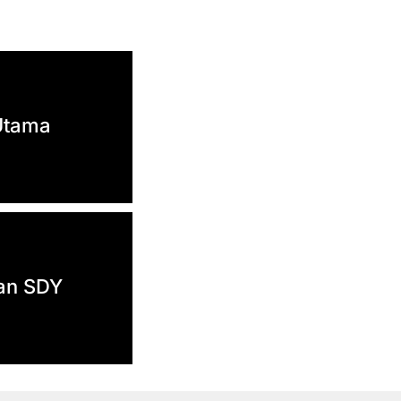
Utama
ran SDY