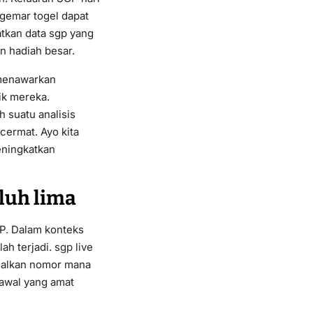
ggemar togel dapat
tkan data sgp yang
n hadiah besar.
 menawarkan
ik mereka.
 suatu analisis
cermat. Ayo kita
eningkatkan
luh lima
P. Dalam konteks
ah terjadi.
sgp live
malkan nomor mana
n awal yang amat