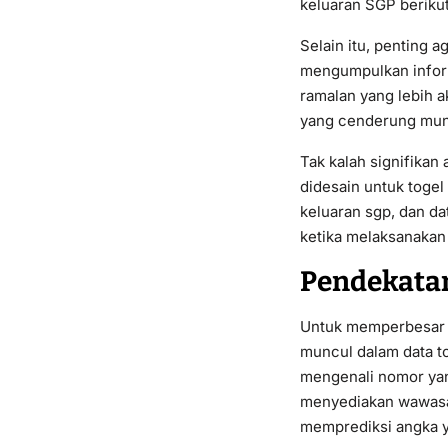
keluaran SGP beriku
Selain itu, penting 
mengumpulkan inform
ramalan yang lebih 
yang cenderung mun
Tak kalah signifikan
didesain untuk togel
keluaran sgp, dan da
ketika melaksanakan 
Pendekatan
Untuk memperbesar 
muncul dalam data t
mengenali nomor yan
menyediakan wawasan
memprediksi angka y