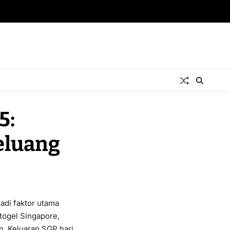
5:
eluang
adi faktor utama
togel Singapore,
n. Keluaran SGP hari