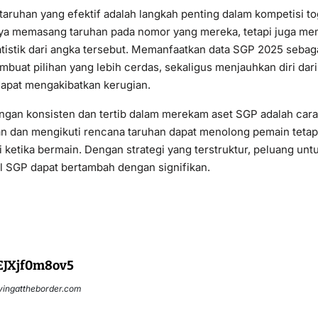
aruhan yang efektif adalah langkah penting dalam kompetisi to
nya memasang taruhan pada nomor yang mereka, tetapi juga m
tistik dari angka tersebut. Memanfaatkan data SGP 2025 sebag
uat pilihan yang lebih cerdas, sekaligus menjauhkan diri dari
apat mengakibatkan kerugian.
engan konsisten dan tertib dalam merekam aset SGP adalah cara
 dan mengikuti rencana taruhan dapat menolong pemain tetap 
 ketika bermain. Dengan strategi yang terstruktur, peluang unt
 SGP dapat bertambah dengan signifikan.
EJXjf0m8ov5
livingattheborder.com