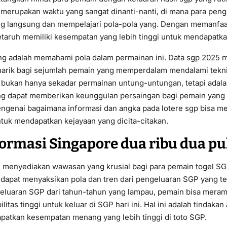
p merupakan waktu yang sangat dinanti-nanti, di mana para pen
ung langsung dan mempelajari pola-pola yang. Dengan memanfaa
etaruh memiliki kesempatan yang lebih tinggi untuk mendapatka
ing adalah memahami pola dalam permainan ini. Data sgp 2025
arik bagi sejumlah pemain yang memperdalam mendalami tekn
 bukan hanya sekadar permainan untung-untungan, tetapi adalah
ang dapat memberikan keunggulan persaingan bagi pemain yang 
mengenai bagaimana informasi dan angka pada lotere sgp bisa m
uk mendapatkan kejayaan yang dicita-citakan.
formasi Singapore dua ribu dua pu
 menyediakan wawasan yang krusial bagi para pemain togel SG
a dapat menyaksikan pola dan tren dari pengeluaran SGP yang tel
luaran SGP dari tahun-tahun yang lampau, pemain bisa mera
litas tinggi untuk keluar di SGP hari ini. Hal ini adalah tindaka
patkan kesempatan menang yang lebih tinggi di toto SGP.