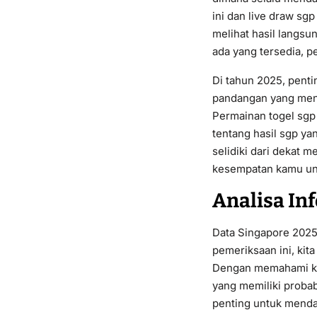
ini dan live draw sg
melihat hasil langs
ada yang tersedia, p
Di tahun 2025, pent
pandangan yang men
Permainan togel sgp
tentang hasil sgp y
selidiki dari dekat 
kesempatan kamu unt
Analisa In
Data Singapore 2025
pemeriksaan ini, kit
Dengan memahami ke
yang memiliki probabi
penting untuk menda