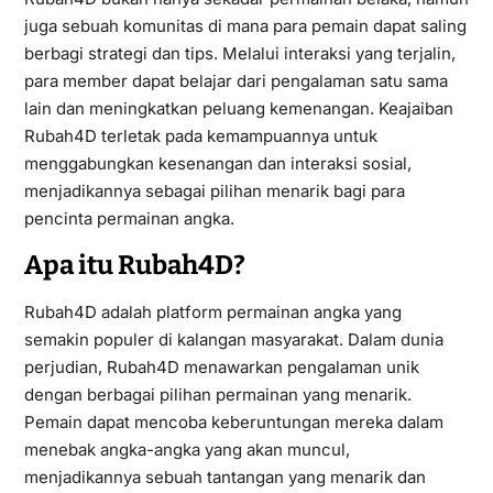
juga sebuah komunitas di mana para pemain dapat saling
berbagi strategi dan tips. Melalui interaksi yang terjalin,
para member dapat belajar dari pengalaman satu sama
lain dan meningkatkan peluang kemenangan. Keajaiban
Rubah4D terletak pada kemampuannya untuk
menggabungkan kesenangan dan interaksi sosial,
menjadikannya sebagai pilihan menarik bagi para
pencinta permainan angka.
Apa itu Rubah4D?
Rubah4D adalah platform permainan angka yang
semakin populer di kalangan masyarakat. Dalam dunia
perjudian, Rubah4D menawarkan pengalaman unik
dengan berbagai pilihan permainan yang menarik.
Pemain dapat mencoba keberuntungan mereka dalam
menebak angka-angka yang akan muncul,
menjadikannya sebuah tantangan yang menarik dan