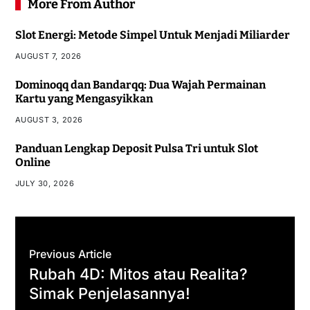
More From Author
Slot Energi: Metode Simpel Untuk Menjadi Miliarder
AUGUST 7, 2026
Dominoqq dan Bandarqq: Dua Wajah Permainan
Kartu yang Mengasyikkan
AUGUST 3, 2026
Panduan Lengkap Deposit Pulsa Tri untuk Slot
Online
JULY 30, 2026
Previous Article
Rubah 4D: Mitos atau Realita?
Simak Penjelasannya!