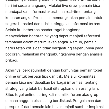
hari ini secara langsung. Melalui live draw, pemain bisa
mendapatkan informasi akurat dan real-time tentang
keluaran angka. Proses ini memungkinkan pemain untuk
segera bereaksi dan tidak ketinggalan informasi terbaru.
Selain itu, beberapa bandar togel hongkong
menyediakan bocoran hk yang dapat menjadi referensi
tambahan dalam merumuskan angka. Namun, pemain
harus tetap kritis dan tidak bergantung sepenuhnya pada
bocoran, melainkan menggabungkannya dengan analisis
pribadi.
Akhirnya, bergabunglah dengan komunitas pemain togel
online untuk berbagi tips dan trik. Melalui komunitas,
pemain bisa mendapatkan berbagai informasi tentang
strategi yang telah berhasil diterapkan oleh orang lain.
Situs togel online sering kali memiliki forum atau grup
dimana anggota bisa saling berdiskusi. Pengalaman dan
perspektif dari pemain lain bisa menjadi sumber inspirasi