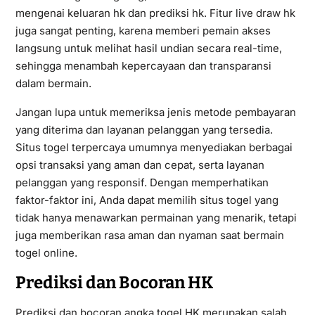
mengenai keluaran hk dan prediksi hk. Fitur live draw hk
juga sangat penting, karena memberi pemain akses
langsung untuk melihat hasil undian secara real-time,
sehingga menambah kepercayaan dan transparansi
dalam bermain.
Jangan lupa untuk memeriksa jenis metode pembayaran
yang diterima dan layanan pelanggan yang tersedia.
Situs togel terpercaya umumnya menyediakan berbagai
opsi transaksi yang aman dan cepat, serta layanan
pelanggan yang responsif. Dengan memperhatikan
faktor-faktor ini, Anda dapat memilih situs togel yang
tidak hanya menawarkan permainan yang menarik, tetapi
juga memberikan rasa aman dan nyaman saat bermain
togel online.
Prediksi dan Bocoran HK
Prediksi dan bocoran angka togel HK merupakan salah