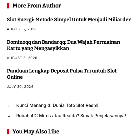
More From Author
Slot Energi: Metode Simpel Untuk Menjadi Miliarder
AUGUST 7, 2026
Dominoqq dan Bandarqq: Dua Wajah Permainan
Kartu yang Mengasyikkan
AUGUST 3, 2026
Panduan Lengkap Deposit Pulsa Tri untuk Slot
Online
JULY 30, 2026
←
Kunci Menang di Dunia Toto Slot Resmi
→
Rubah 4D: Mitos atau Realita? Simak Penjelasannya!
You May Also Like