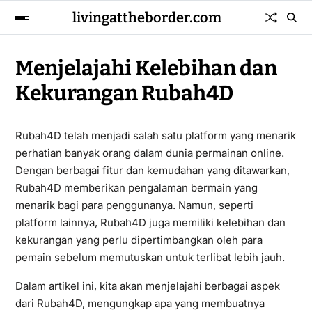
livingattheborder.com
Menjelajahi Kelebihan dan
Kekurangan Rubah4D
Rubah4D telah menjadi salah satu platform yang menarik
perhatian banyak orang dalam dunia permainan online.
Dengan berbagai fitur dan kemudahan yang ditawarkan,
Rubah4D memberikan pengalaman bermain yang
menarik bagi para penggunanya. Namun, seperti
platform lainnya, Rubah4D juga memiliki kelebihan dan
kekurangan yang perlu dipertimbangkan oleh para
pemain sebelum memutuskan untuk terlibat lebih jauh.
Dalam artikel ini, kita akan menjelajahi berbagai aspek
dari Rubah4D, mengungkap apa yang membuatnya