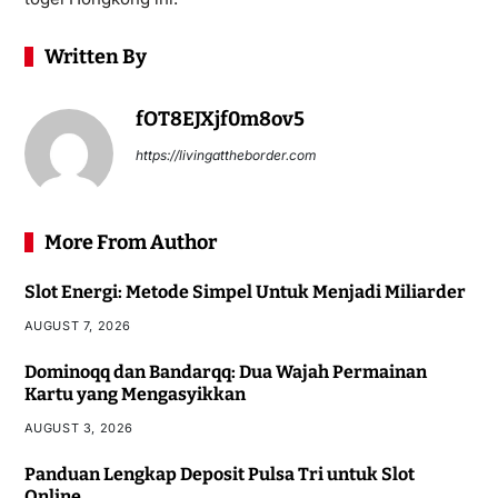
Written By
fOT8EJXjf0m8ov5
https://livingattheborder.com
More From Author
Slot Energi: Metode Simpel Untuk Menjadi Miliarder
AUGUST 7, 2026
Dominoqq dan Bandarqq: Dua Wajah Permainan
Kartu yang Mengasyikkan
AUGUST 3, 2026
Panduan Lengkap Deposit Pulsa Tri untuk Slot
Online