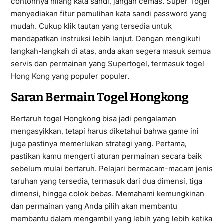
contohnya hilang kata sandi, jangan cemas. Super Togel
menyediakan fitur pemulihan kata sandi password yang
mudah. Cukup klik tautan yang tersedia untuk
mendapatkan instruksi lebih lanjut. Dengan mengikuti
langkah-langkah di atas, anda akan segera masuk semua
servis dan permainan yang Supertogel, termasuk togel
Hong Kong yang populer populer.
Saran Bermain Togel Hongkong
Bertaruh togel Hongkong bisa jadi pengalaman
mengasyikkan, tetapi harus diketahui bahwa game ini
juga pastinya memerlukan strategi yang. Pertama,
pastikan kamu mengerti aturan permainan secara baik
sebelum mulai bertaruh. Pelajari bermacam-macam jenis
taruhan yang tersedia, termasuk dari dua dimensi, tiga
dimensi, hingga colok bebas. Memahami kemungkinan
dan permainan yang Anda pilih akan membantu
membantu dalam mengambil yang lebih yang lebih ketika