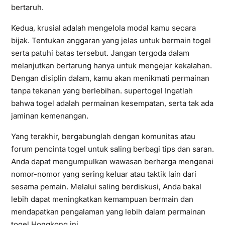
bertaruh.
Kedua, krusial adalah mengelola modal kamu secara
bijak. Tentukan anggaran yang jelas untuk bermain togel
serta patuhi batas tersebut. Jangan tergoda dalam
melanjutkan bertarung hanya untuk mengejar kekalahan.
Dengan disiplin dalam, kamu akan menikmati permainan
tanpa tekanan yang berlebihan.
supertogel
Ingatlah
bahwa togel adalah permainan kesempatan, serta tak ada
jaminan kemenangan.
Yang terakhir, bergabunglah dengan komunitas atau
forum pencinta togel untuk saling berbagi tips dan saran.
Anda dapat mengumpulkan wawasan berharga mengenai
nomor-nomor yang sering keluar atau taktik lain dari
sesama pemain. Melalui saling berdiskusi, Anda bakal
lebih dapat meningkatkan kemampuan bermain dan
mendapatkan pengalaman yang lebih dalam permainan
togel Hongkong ini.