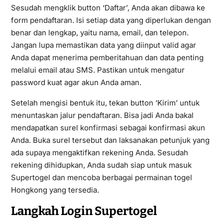
Sesudah mengklik button ‘Daftar’, Anda akan dibawa ke
form pendaftaran. Isi setiap data yang diperlukan dengan
benar dan lengkap, yaitu nama, email, dan telepon.
Jangan lupa memastikan data yang diinput valid agar
Anda dapat menerima pemberitahuan dan data penting
melalui email atau SMS. Pastikan untuk mengatur
password kuat agar akun Anda aman.
Setelah mengisi bentuk itu, tekan button ‘Kirim’ untuk
menuntaskan jalur pendaftaran. Bisa jadi Anda bakal
mendapatkan surel konfirmasi sebagai konfirmasi akun
Anda. Buka surel tersebut dan laksanakan petunjuk yang
ada supaya mengaktifkan rekening Anda. Sesudah
rekening dihidupkan, Anda sudah siap untuk masuk
Supertogel dan mencoba berbagai permainan togel
Hongkong yang tersedia.
Langkah Login Supertogel