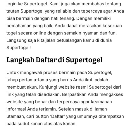
login ke Supertogel. Kami juga akan membahas tentang
tautan Supertogel yang reliable dan tepercaya agar Anda
bisa bermain dengan hati tenang. Dengan memiliki
pemahaman yang baik, Anda dapat merasakan keseruan
togel secara online dengan semakin nyaman dan fun.
Langsung saja kita jalan petualangan kamu di dunia
Supertogel!
Langkah Daftar di Supertogel
Untuk mengawali proses bermain pada Supertogel,
tahap pertama-tama yang harus Anda ikuti adalah
membuat akun. Kunjungi website resmi Supertogel dari
link yang telah disediakan. Berpastikan Anda mengakses
website yang benar dan terpercaya agar keamanan
informasi Anda terjamin. Setelah masuk di laman
utamaan, cari button ‘Daftar’ yang umumnya ditempatkan
pada sudut kanan atas atas kanan.