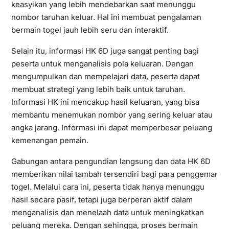
keasyikan yang lebih mendebarkan saat menunggu
nombor taruhan keluar. Hal ini membuat pengalaman
bermain togel jauh lebih seru dan interaktif.
Selain itu, informasi HK 6D juga sangat penting bagi
peserta untuk menganalisis pola keluaran. Dengan
mengumpulkan dan mempelajari data, peserta dapat
membuat strategi yang lebih baik untuk taruhan.
Informasi HK ini mencakup hasil keluaran, yang bisa
membantu menemukan nombor yang sering keluar atau
angka jarang. Informasi ini dapat memperbesar peluang
kemenangan pemain.
Gabungan antara pengundian langsung dan data HK 6D
memberikan nilai tambah tersendiri bagi para penggemar
togel. Melalui cara ini, peserta tidak hanya menunggu
hasil secara pasif, tetapi juga berperan aktif dalam
menganalisis dan menelaah data untuk meningkatkan
peluang mereka. Dengan sehingga, proses bermain