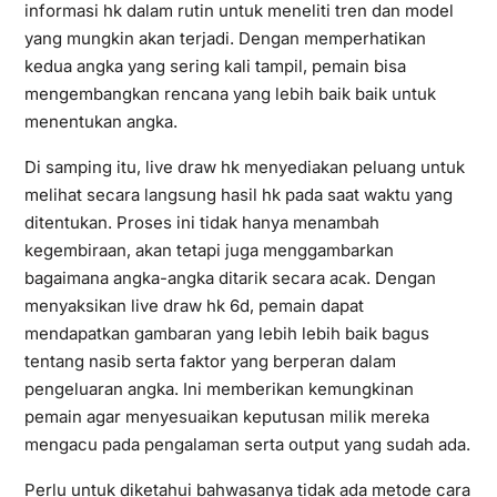
informasi hk dalam rutin untuk meneliti tren dan model
yang mungkin akan terjadi. Dengan memperhatikan
kedua angka yang sering kali tampil, pemain bisa
mengembangkan rencana yang lebih baik baik untuk
menentukan angka.
Di samping itu, live draw hk menyediakan peluang untuk
melihat secara langsung hasil hk pada saat waktu yang
ditentukan. Proses ini tidak hanya menambah
kegembiraan, akan tetapi juga menggambarkan
bagaimana angka-angka ditarik secara acak. Dengan
menyaksikan live draw hk 6d, pemain dapat
mendapatkan gambaran yang lebih lebih baik bagus
tentang nasib serta faktor yang berperan dalam
pengeluaran angka. Ini memberikan kemungkinan
pemain agar menyesuaikan keputusan milik mereka
mengacu pada pengalaman serta output yang sudah ada.
Perlu untuk diketahui bahwasanya tidak ada metode cara