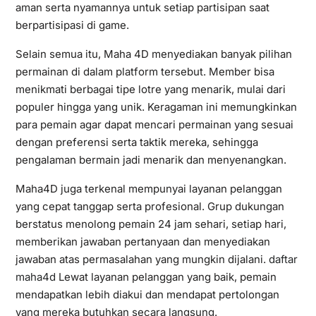
aman serta nyamannya untuk setiap partisipan saat
berpartisipasi di game.
Selain semua itu, Maha 4D menyediakan banyak pilihan
permainan di dalam platform tersebut. Member bisa
menikmati berbagai tipe lotre yang menarik, mulai dari
populer hingga yang unik. Keragaman ini memungkinkan
para pemain agar dapat mencari permainan yang sesuai
dengan preferensi serta taktik mereka, sehingga
pengalaman bermain jadi menarik dan menyenangkan.
Maha4D juga terkenal mempunyai layanan pelanggan
yang cepat tanggap serta profesional. Grup dukungan
berstatus menolong pemain 24 jam sehari, setiap hari,
memberikan jawaban pertanyaan dan menyediakan
jawaban atas permasalahan yang mungkin dijalani.
daftar
maha4d
Lewat layanan pelanggan yang baik, pemain
mendapatkan lebih diakui dan mendapat pertolongan
yang mereka butuhkan secara langsung.