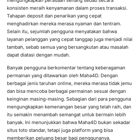
mengungkapkan perasaan senang sebab secara
konsisten meraih kenyamanan dalam proses transaksi.
Tahapan deposit dan penarikan yang cepat
menghadirkan mereka merasa nyaman dan tentram.
Selain itu, sejumlah pengguna menyatakan bahwa
layanan pelanggan yang cepat tanggap juga menjadi nilai
tambah, sebab semua yang bersangkutan atau masalah
dapat diatasi dengan mudah.
Banyak pengguna berkomentar tentang keberagaman
permainan yang ditawarkan oleh Maha4D. Dengan
berbagai jenis taruhan online, mereka merasa tidak jemu
dan bisa mencoba berbagai permainan sesuai dengan
keinginan masing-masing. Sebagian dari para pengguna
mengungkapkan kemenangan besar yang telah raih, dan
itu semakin menambah semangat untuk bermain lebih
banyak. Ini menunjukkan bahwa Maha4D bukan sekadar
situs toto standar, tetapi juga platform yang bisa
memberikan peluang besar bagi penggunanya.