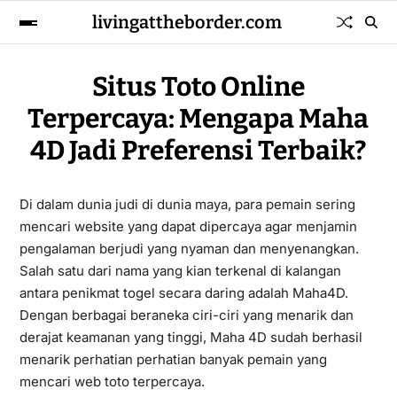
livingattheborder.com
Situs Toto Online
Terpercaya: Mengapa Maha
4D Jadi Preferensi Terbaik?
Di dalam dunia judi di dunia maya, para pemain sering
mencari website yang dapat dipercaya agar menjamin
pengalaman berjudi yang nyaman dan menyenangkan.
Salah satu dari nama yang kian terkenal di kalangan
antara penikmat togel secara daring adalah Maha4D.
Dengan berbagai beraneka ciri-ciri yang menarik dan
derajat keamanan yang tinggi, Maha 4D sudah berhasil
menarik perhatian perhatian banyak pemain yang
mencari web toto terpercaya.