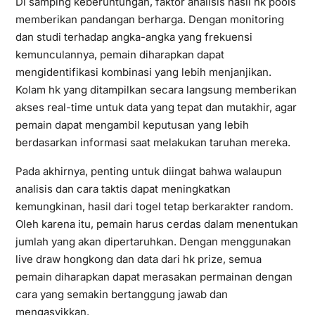
Di samping keberuntungan, faktor analisis hasil hk pools
memberikan pandangan berharga. Dengan monitoring
dan studi terhadap angka-angka yang frekuensi
kemunculannya, pemain diharapkan dapat
mengidentifikasi kombinasi yang lebih menjanjikan.
Kolam hk yang ditampilkan secara langsung memberikan
akses real-time untuk data yang tepat dan mutakhir, agar
pemain dapat mengambil keputusan yang lebih
berdasarkan informasi saat melakukan taruhan mereka.
Pada akhirnya, penting untuk diingat bahwa walaupun
analisis dan cara taktis dapat meningkatkan
kemungkinan, hasil dari togel tetap berkarakter random.
Oleh karena itu, pemain harus cerdas dalam menentukan
jumlah yang akan dipertaruhkan. Dengan menggunakan
live draw hongkong dan data dari hk prize, semua
pemain diharapkan dapat merasakan permainan dengan
cara yang semakin bertanggung jawab dan
mengasyikkan.