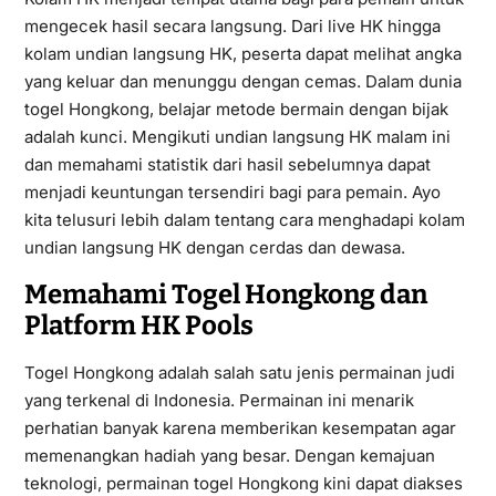
mengecek hasil secara langsung. Dari live HK hingga
kolam undian langsung HK, peserta dapat melihat angka
yang keluar dan menunggu dengan cemas. Dalam dunia
togel Hongkong, belajar metode bermain dengan bijak
adalah kunci. Mengikuti undian langsung HK malam ini
dan memahami statistik dari hasil sebelumnya dapat
menjadi keuntungan tersendiri bagi para pemain. Ayo
kita telusuri lebih dalam tentang cara menghadapi kolam
undian langsung HK dengan cerdas dan dewasa.
Memahami Togel Hongkong dan
Platform HK Pools
Togel Hongkong adalah salah satu jenis permainan judi
yang terkenal di Indonesia. Permainan ini menarik
perhatian banyak karena memberikan kesempatan agar
memenangkan hadiah yang besar. Dengan kemajuan
teknologi, permainan togel Hongkong kini dapat diakses