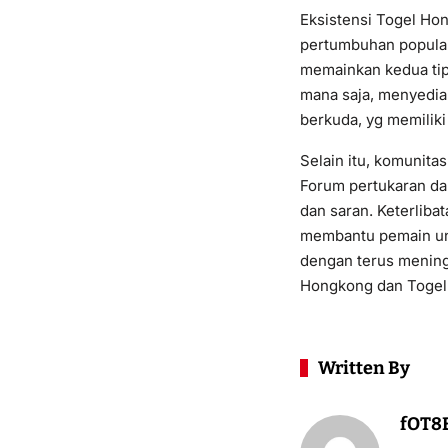
Eksistensi Togel Hon
pertumbuhan populari
memainkan kedua tip
mana saja, menyediak
berkuda, yg memiliki
Selain itu, komunit
Forum pertukaran da
dan saran. Keterliba
membantu pemain un
dengan terus meningk
Hongkong dan Togel S
Written By
fOT8