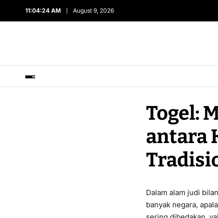
11:04:25 AM
August 9, 2026
Togel: 
antara 
Tradisi
Dalam alam judi bilan
banyak negara, apalag
sering dibedakan, yak