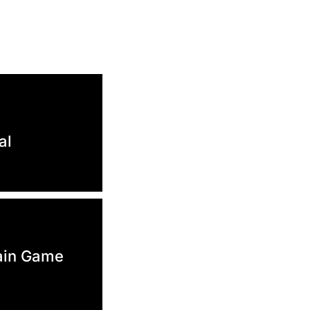
al
main Game