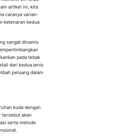
 artikel ini, kita
na caranya varian-
am ketenaran kedua
ng sangat dinamis
 mempertimbangkan
enekankan pada tebak
ail dari kedua jenis
ambah peluang dalam
aruhan kuda dengan
 tersebut akan
asi serta metode
nsional.