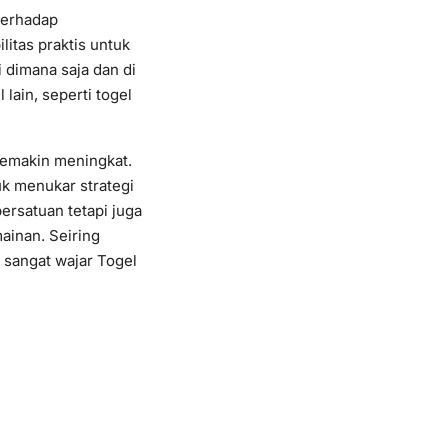
terhadap
itas praktis untuk
 dimana saja dan di
lain, seperti togel
semakin meningkat.
k menukar strategi
ersatuan tetapi juga
inan. Seiring
, sangat wajar Togel