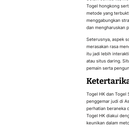
Togel hongkong serta
metode yang terbukti
menggabungkan strat
dan mengharuskan p
Seterusnya, aspek so
merasakan rasa meng
itu jadi lebih intera
atau situs daring. Si
pemain serta pengun
Ketertarik
Togel HK dan Togel S
penggemar judi di 
perhatian beraneka 
Togel HK diakui den
keunikan dalam meto