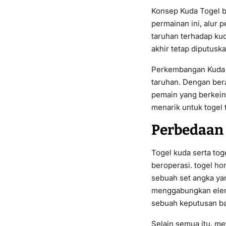
Konsep Kuda Togel be
permainan ini, alur
taruhan terhadap ku
akhir tetap diputusk
Perkembangan Kuda T
taruhan. Dengan ber
pemain yang berkeing
menarik untuk togel 
Perbedaan 
Togel kuda serta tog
beroperasi.
togel h
sebuah set angka yan
menggabungkan elem
sebuah keputusan bal
Selain semua itu, me