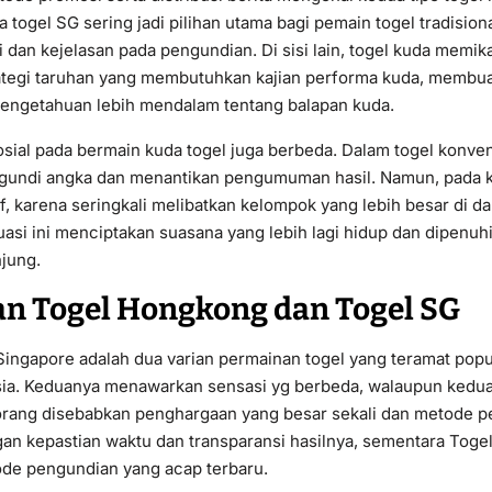
 togel SG sering jadi pilihan utama bagi pemain togel tradision
 dan kejelasan pada pengundian. Di sisi lain, togel kuda memik
egi taruhan yang membutuhkan kajian performa kuda, membuat
engetahuan lebih mendalam tentang balapan kuda.
sial pada bermain kuda togel juga berbeda. Dalam togel konve
undi angka dan menantikan pengumuman hasil. Namun, pada ku
ktif, karena seringkali melibatkan kelompok yang lebih besar di 
tuasi ini menciptakan suasana yang lebih lagi hidup dan dipenuhi
jung.
an Togel Hongkong dan Togel SG
ingapore adalah dua varian permainan togel yang teramat popu
Asia. Keduanya menawarkan sensasi yg berbeda, walaupun ked
orang disebabkan penghargaan yang besar sekali dan metode p
gan kepastian waktu dan transparansi hasilnya, sementara Toge
de pengundian yang acap terbaru.