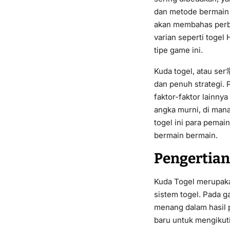
dan metode bermain y
akan membahas perbed
varian seperti togel
tipe game ini.
Kuda togel, atau se
dan penuh strategi.
faktor-faktor lainnya
angka murni, di mana
togel ini para pema
bermain bermain.
Pengertian
Kuda Togel merupaka
sistem togel. Pada 
menang dalam hasil 
baru untuk mengikuti