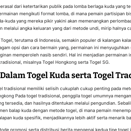
rasal dari ketertarikan publik pada lomba berlaga kuda yang te
 permainan mengikuti format lomba, di mana pemain partisipan 
da-kuda yang mereka pikir yakini akan memenangkan perlombaa
an melalui angka keluaran yang dari metode undi, mirip halnya ca
ogel, terutama di Indonesia, semakin populer di kalangan kala
agam opsi dan cara bermain yang, permainan ini menyuguhkan 
inan memperoleh nasib sendiri. Hal ini menjadian permainan in
tradisional, misalnya Togel Hongkong serta Togel SG.
Dalam Togel Kuda serta Togel Tra
el tradisional memiliki selisih cukuplah cukup penting pada m
ongkong
Pada togel tradisional, penggila togel umumnya mengam
g tersedia, dan hasilnya ditentukan melalui pengundian. Sebali
en balap kuda dengan metode togel, di mana pemain menempa
apan kuda spesifik, menjadikannya lebih aktif serta menarik ba
tode promosi serta distribusi berita mengenai kedua tipe togel 