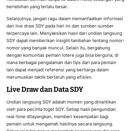
berlebihan yang terlalu besar.
Selanjutnya, jangan ragu dalam memanfaatkan informasi
dari live draw SDY pada hari ini dan sumber-sumber
terpercaya lain. Menyaksikan hasil dari undian langsung
SDY dapat memberikan insight tambahan tentang nomor-
nomor yang banyak muncul. Selain itu, bergabung
dengan komunitas pemain lotere juga bisa berguna, di
mana berbagai pengalaman dan tips dari para pemain
lain dapat menjadi referensi yang berharga dalam
merumuskan taktik bertaruh yang efisien.
Live Draw dan Data SDY
Undian langsung SDY adalah momen yang dinantikan
oleh para pecinta togel SDY. Setiap hasil pengundian
real-time ditayangkan, memberi kesempatan bagi
pemain untuk mengamati hasilnya secara langsung.