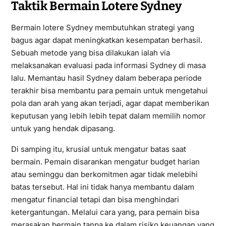
Taktik Bermain Lotere Sydney
Bermain lotere Sydney membutuhkan strategi yang
bagus agar dapat meningkatkan kesempatan berhasil.
Sebuah metode yang bisa dilakukan ialah via
melaksanakan evaluasi pada informasi Sydney di masa
lalu. Memantau hasil Sydney dalam beberapa periode
terakhir bisa membantu para pemain untuk mengetahui
pola dan arah yang akan terjadi, agar dapat memberikan
keputusan yang lebih lebih tepat dalam memilih nomor
untuk yang hendak dipasang.
Di samping itu, krusial untuk mengatur batas saat
bermain. Pemain disarankan mengatur budget harian
atau seminggu dan berkomitmen agar tidak melebihi
batas tersebut. Hal ini tidak hanya membantu dalam
mengatur financial tetapi dan bisa menghindari
ketergantungan. Melalui cara yang, para pemain bisa
merasakan bermain tanpa ke dalam risiko keuangan yang