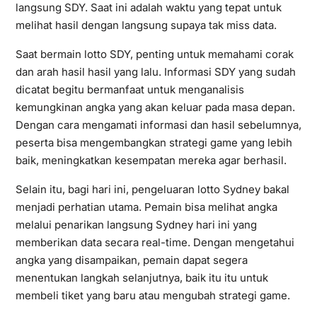
langsung SDY. Saat ini adalah waktu yang tepat untuk
melihat hasil dengan langsung supaya tak miss data.
Saat bermain lotto SDY, penting untuk memahami corak
dan arah hasil hasil yang lalu. Informasi SDY yang sudah
dicatat begitu bermanfaat untuk menganalisis
kemungkinan angka yang akan keluar pada masa depan.
Dengan cara mengamati informasi dan hasil sebelumnya,
peserta bisa mengembangkan strategi game yang lebih
baik, meningkatkan kesempatan mereka agar berhasil.
Selain itu, bagi hari ini, pengeluaran lotto Sydney bakal
menjadi perhatian utama. Pemain bisa melihat angka
melalui penarikan langsung Sydney hari ini yang
memberikan data secara real-time. Dengan mengetahui
angka yang disampaikan, pemain dapat segera
menentukan langkah selanjutnya, baik itu itu untuk
membeli tiket yang baru atau mengubah strategi game.