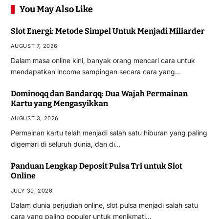
You May Also Like
Slot Energi: Metode Simpel Untuk Menjadi Miliarder
AUGUST 7, 2026
Dalam masa online kini, banyak orang mencari cara untuk
mendapatkan income sampingan secara cara yang…
Dominoqq dan Bandarqq: Dua Wajah Permainan
Kartu yang Mengasyikkan
AUGUST 3, 2026
Permainan kartu telah menjadi salah satu hiburan yang paling
digemari di seluruh dunia, dan di…
Panduan Lengkap Deposit Pulsa Tri untuk Slot
Online
JULY 30, 2026
Dalam dunia perjudian online, slot pulsa menjadi salah satu
cara yang paling populer untuk menikmati…