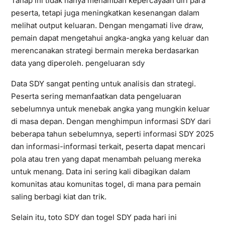
Tahap ini tidak hanya menambah kepercayaan diri para
peserta, tetapi juga meningkatkan kesenangan dalam
melihat output keluaran. Dengan mengamati live draw,
pemain dapat mengetahui angka-angka yang keluar dan
merencanakan strategi bermain mereka berdasarkan
data yang diperoleh.
pengeluaran sdy
Data SDY sangat penting untuk analisis dan strategi.
Peserta sering memanfaatkan data pengeluaran
sebelumnya untuk menebak angka yang mungkin keluar
di masa depan. Dengan menghimpun informasi SDY dari
beberapa tahun sebelumnya, seperti informasi SDY 2025
dan informasi-informasi terkait, peserta dapat mencari
pola atau tren yang dapat menambah peluang mereka
untuk menang. Data ini sering kali dibagikan dalam
komunitas atau komunitas togel, di mana para pemain
saling berbagi kiat dan trik.
Selain itu, toto SDY dan togel SDY pada hari ini