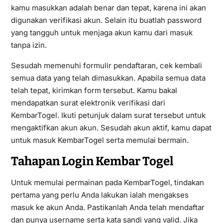
kamu masukkan adalah benar dan tepat, karena ini akan
digunakan verifikasi akun. Selain itu buatlah password
yang tangguh untuk menjaga akun kamu dari masuk
tanpa izin.
Sesudah memenuhi formulir pendaftaran, cek kembali
semua data yang telah dimasukkan. Apabila semua data
telah tepat, kirimkan form tersebut. Kamu bakal
mendapatkan surat elektronik verifikasi dari
KembarTogel. Ikuti petunjuk dalam surat tersebut untuk
mengaktifkan akun akun. Sesudah akun aktif, kamu dapat
untuk masuk KembarTogel serta memulai bermain.
Tahapan Login Kembar Togel
Untuk memulai permainan pada KembarTogel, tindakan
pertama yang perlu Anda lakukan ialah mengakses
masuk ke akun Anda. Pastikanlah Anda telah mendaftar
dan punya username serta kata sandi yang valid. Jika