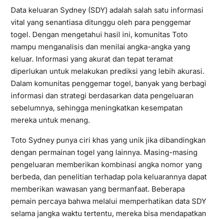
Data keluaran Sydney (SDY) adalah salah satu informasi
vital yang senantiasa ditunggu oleh para penggemar
togel. Dengan mengetahui hasil ini, komunitas Toto
mampu menganalisis dan menilai angka-angka yang
keluar. Informasi yang akurat dan tepat teramat
diperlukan untuk melakukan prediksi yang lebih akurasi.
Dalam komunitas penggemar togel, banyak yang berbagi
informasi dan strategi berdasarkan data pengeluaran
sebelumnya, sehingga meningkatkan kesempatan
mereka untuk menang.
Toto Sydney punya ciri khas yang unik jika dibandingkan
dengan permainan togel yang lainnya. Masing-masing
pengeluaran memberikan kombinasi angka nomor yang
berbeda, dan penelitian terhadap pola keluarannya dapat
memberikan wawasan yang bermanfaat. Beberapa
pemain percaya bahwa melalui memperhatikan data SDY
selama jangka waktu tertentu, mereka bisa mendapatkan