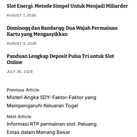
Slot Energi: Metode Simpel Untuk Menjadi Miliarder
AUGUST 7, 2026
Dominoqq dan Bandarqq: Dua Wajah Permainan
Kartu yang Mengasyikkan
AUGUST 3, 2026
Panduan Lengkap Deposit Pulsa Tri untuk Slot
Online
JULY 30, 2026
Previous Article
Misteri Angka SDY: Faktor-Faktor yang
Mempengaruhi Keluaran Togel
Next Article
Informasi RTP permainan slot: Peluang
Emas dalam Menang Besar