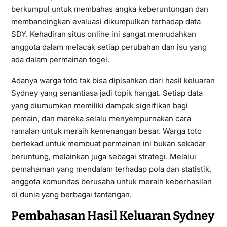
berkumpul untuk membahas angka keberuntungan dan
membandingkan evaluasi dikumpulkan terhadap data
SDY. Kehadiran situs online ini sangat memudahkan
anggota dalam melacak setiap perubahan dan isu yang
ada dalam permainan togel.
Adanya warga toto tak bisa dipisahkan dari hasil keluaran
Sydney yang senantiasa jadi topik hangat. Setiap data
yang diumumkan memiliki dampak signifikan bagi
pemain, dan mereka selalu menyempurnakan cara
ramalan untuk meraih kemenangan besar. Warga toto
bertekad untuk membuat permainan ini bukan sekadar
beruntung, melainkan juga sebagai strategi. Melalui
pemahaman yang mendalam terhadap pola dan statistik,
anggota komunitas berusaha untuk meraih keberhasilan
di dunia yang berbagai tantangan.
Pembahasan Hasil Keluaran Sydney