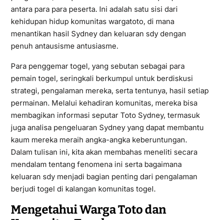
antara para para peserta. Ini adalah satu sisi dari
kehidupan hidup komunitas wargatoto, di mana
menantikan hasil Sydney dan keluaran sdy dengan
penuh antausisme antusiasme.
Para penggemar togel, yang sebutan sebagai para
pemain togel, seringkali berkumpul untuk berdiskusi
strategi, pengalaman mereka, serta tentunya, hasil setiap
permainan. Melalui kehadiran komunitas, mereka bisa
membagikan informasi seputar Toto Sydney, termasuk
juga analisa pengeluaran Sydney yang dapat membantu
kaum mereka meraih angka-angka keberuntungan.
Dalam tulisan ini, kita akan membahas meneliti secara
mendalam tentang fenomena ini serta bagaimana
keluaran sdy menjadi bagian penting dari pengalaman
berjudi togel di kalangan komunitas togel.
Mengetahui Warga Toto dan