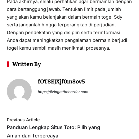
Pada akhirnya, selalu perhatikan agar bermainlah dengan
cara bertanggung jawab. Tentukan limit pada jumlah
yang akan kamu belanjakan dalam bermain togel Sdy
serta janganlah hingga terperangkap di perjudian.
Dengan pendekatan yang disiplin serta terinformasi,
Anda dapat meningkatkan pengalaman bermain berjudi
togel kamu sambil masih menikmati prosesnya.
Written By
fOT8EJXjf0m8ov5
https://livingattheborder.com
Previous Article
Panduan Lengkap Situs Toto: Pilih yang
Aman dan Terpercaya