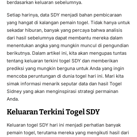
berdasarkan keluaran sebelumnya.
Setiap harinya, data SDY menjadi bahan pembicaraan
yang hangat di kalangan pemain togel. Tidak hanya untuk
sekadar hiburan, banyak yang percaya bahwa analisis
dari hasil sebelumnya dapat membantu mereka dalam
menentukan angka yang mungkin muncul di pengundian
berikutnya. Dalam artikel ini, kita akan mengupas tuntas
tentang keluaran terkini togel SDY dan memberikan
prediksi yang mungkin berguna untuk Anda yang ingin
mencoba peruntungan di dunia togel hari ini. Mari kita
simak informasi menarik seputar data dan hasil Togel
Sidney yang akan menginspirasi strategi permainan
Anda.
Keluaran Terkini Togel SDY
Keluaran togel SDY hari ini menjadi perhatian banyak
pemain togel, terutama mereka yang mengikuti hasil dari