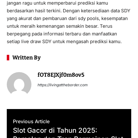
jangan ragu untuk memperbarui prediksi kamu
berdasarkan hasil terkini. Dengan ketersediaan data SDY
yang akurat dan pembaruan dari sdy pools, kesempatan
untuk meraih kemenangan semakin besar. Terus
berpegang pada informasi terbaru dan manfaatkan
setiap live draw SDY untuk mengasah prediksi kamu.
Written By
fOT8EJXjf0m8ov5
https://livingattheborder.com
Previous Article
Slot Gacor di Tahun 2025: