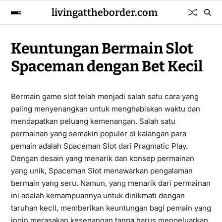
livingattheborder.com
Keuntungan Bermain Slot
Spaceman dengan Bet Kecil
Bermain game slot telah menjadi salah satu cara yang
paling menyenangkan untuk menghabiskan waktu dan
mendapatkan peluang kemenangan. Salah satu
permainan yang semakin populer di kalangan para
pemain adalah Spaceman Slot dari Pragmatic Play.
Dengan desain yang menarik dan konsep permainan
yang unik, Spaceman Slot menawarkan pengalaman
bermain yang seru. Namun, yang menarik dari permainan
ini adalah kemampuannya untuk dinikmati dengan
taruhan kecil, memberikan keuntungan bagi pemain yang
ingin merasakan kesenangan tanpa harus mengeluarkan