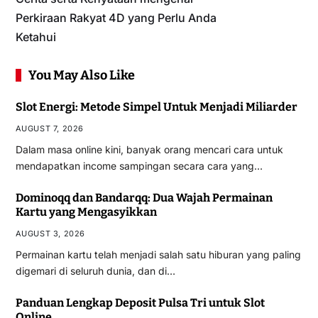
Perkiraan Rakyat 4D yang Perlu Anda
Ketahui
You May Also Like
Slot Energi: Metode Simpel Untuk Menjadi Miliarder
AUGUST 7, 2026
Dalam masa online kini, banyak orang mencari cara untuk
mendapatkan income sampingan secara cara yang…
Dominoqq dan Bandarqq: Dua Wajah Permainan
Kartu yang Mengasyikkan
AUGUST 3, 2026
Permainan kartu telah menjadi salah satu hiburan yang paling
digemari di seluruh dunia, dan di…
Panduan Lengkap Deposit Pulsa Tri untuk Slot
Online