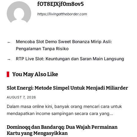
fOT8EJXjf0m8ov5
https://livingattheborder.com
←
Mencoba Slot Demo Sweet Bonanza Mirip Asli:
Pengalaman Tanpa Risiko
→
RTP Live Slot: Keuntungan dan Saran Main Langsung
You May Also Like
Slot Energi: Metode Simpel Untuk Menjadi Miliarder
AUGUST 7, 2026
Dalam masa online kini, banyak orang mencari cara untuk
mendapatkan income sampingan secara cara yang…
Dominoqq dan Bandarqq: Dua Wajah Permainan
Kartu yang Mengasyikkan