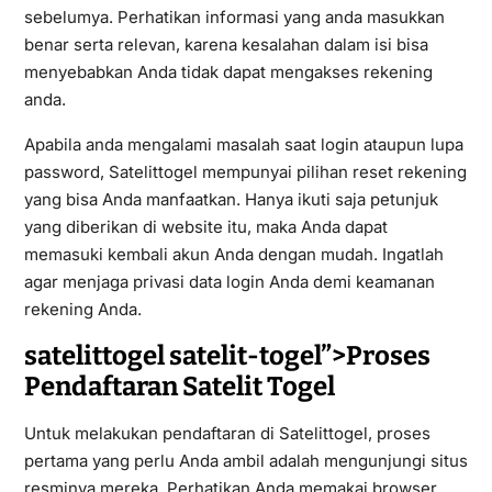
sebelumya. Perhatikan informasi yang anda masukkan
benar serta relevan, karena kesalahan dalam isi bisa
menyebabkan Anda tidak dapat mengakses rekening
anda.
Apabila anda mengalami masalah saat login ataupun lupa
password, Satelittogel mempunyai pilihan reset rekening
yang bisa Anda manfaatkan. Hanya ikuti saja petunjuk
yang diberikan di website itu, maka Anda dapat
memasuki kembali akun Anda dengan mudah. Ingatlah
agar menjaga privasi data login Anda demi keamanan
rekening Anda.
satelittogel satelit-togel”>Proses
Pendaftaran Satelit Togel
Untuk melakukan pendaftaran di Satelittogel, proses
pertama yang perlu Anda ambil adalah mengunjungi situs
resminya mereka. Perhatikan Anda memakai browser