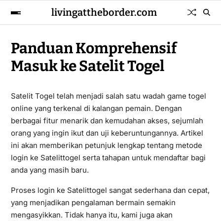
livingattheborder.com
Panduan Komprehensif
Masuk ke Satelit Togel
Satelit Togel telah menjadi salah satu wadah game togel
online yang terkenal di kalangan pemain. Dengan
berbagai fitur menarik dan kemudahan akses, sejumlah
orang yang ingin ikut dan uji keberuntungannya. Artikel
ini akan memberikan petunjuk lengkap tentang metode
login ke Satelittogel serta tahapan untuk mendaftar bagi
anda yang masih baru.
Proses login ke Satelittogel sangat sederhana dan cepat,
yang menjadikan pengalaman bermain semakin
mengasyikkan. Tidak hanya itu, kami juga akan