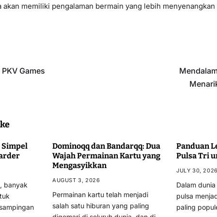
 akan memiliki pengalaman bermain yang lebih menyenangkan
ar PKV Games
Mendalami
Menarik
ike
e Simpel
Dominoqq dan Bandarqq: Dua
Panduan L
arder
Wajah Permainan Kartu yang
Pulsa Tri u
Mengasyikkan
JULY 30, 202
AUGUST 3, 2026
i, banyak
Dalam dunia p
Permainan kartu telah menjadi
tuk
pulsa menjad
salah satu hiburan yang paling
sampingan
paling popu
digemari di seluruh dunia, dan di…