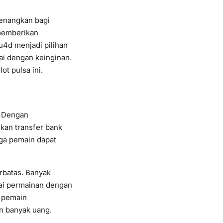
nyenangkan bagi
 memberikan
u4d menjadi pilihan
ai dengan keinginan.
ot pulsa ini.
. Dengan
kan transfer bank
ga pemain dapat
erbatas. Banyak
ai permainan dengan
n pemain
n banyak uang.