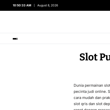
10:50:33 AM
August 8, 2026
Slot P
Dunia permainan slo
pecinta judi online.
cara mudah dan prak
slot qris dan slot d
repot dengan proses 