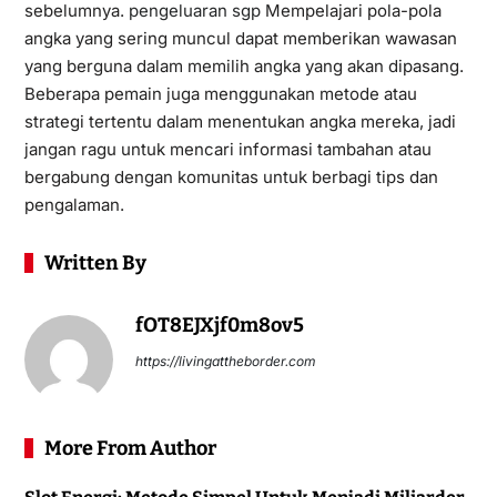
sebelumnya.
pengeluaran sgp
Mempelajari pola-pola
angka yang sering muncul dapat memberikan wawasan
yang berguna dalam memilih angka yang akan dipasang.
Beberapa pemain juga menggunakan metode atau
strategi tertentu dalam menentukan angka mereka, jadi
jangan ragu untuk mencari informasi tambahan atau
bergabung dengan komunitas untuk berbagi tips dan
pengalaman.
Written By
fOT8EJXjf0m8ov5
https://livingattheborder.com
More From Author