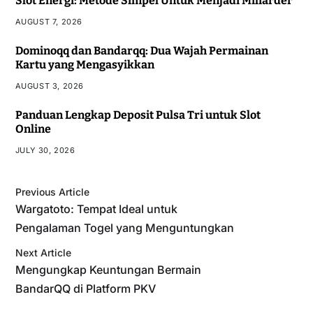
Slot Energi: Metode Simpel Untuk Menjadi Miliarder
AUGUST 7, 2026
Dominoqq dan Bandarqq: Dua Wajah Permainan
Kartu yang Mengasyikkan
AUGUST 3, 2026
Panduan Lengkap Deposit Pulsa Tri untuk Slot
Online
JULY 30, 2026
Previous Article
Wargatoto: Tempat Ideal untuk
Pengalaman Togel yang Menguntungkan
Next Article
Mengungkap Keuntungan Bermain
BandarQQ di Platform PKV