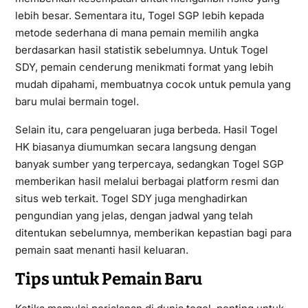
lebih besar. Sementara itu, Togel SGP lebih kepada
metode sederhana di mana pemain memilih angka
berdasarkan hasil statistik sebelumnya. Untuk Togel
SDY, pemain cenderung menikmati format yang lebih
mudah dipahami, membuatnya cocok untuk pemula yang
baru mulai bermain togel.
Selain itu, cara pengeluaran juga berbeda. Hasil Togel
HK biasanya diumumkan secara langsung dengan
banyak sumber yang terpercaya, sedangkan Togel SGP
memberikan hasil melalui berbagai platform resmi dan
situs web terkait. Togel SDY juga menghadirkan
pengundian yang jelas, dengan jadwal yang telah
ditentukan sebelumnya, memberikan kepastian bagi para
pemain saat menanti hasil keluaran.
Tips untuk Pemain Baru