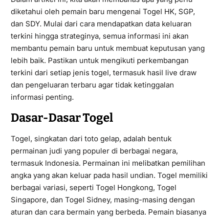
diketahui oleh pemain baru mengenai Togel HK, SGP,
dan SDY. Mulai dari cara mendapatkan data keluaran
terkini hingga strateginya, semua informasi ini akan
membantu pemain baru untuk membuat keputusan yang
lebih baik. Pastikan untuk mengikuti perkembangan
terkini dari setiap jenis togel, termasuk hasil live draw
dan pengeluaran terbaru agar tidak ketinggalan
informasi penting.
Dasar-Dasar Togel
Togel, singkatan dari toto gelap, adalah bentuk
permainan judi yang populer di berbagai negara,
termasuk Indonesia. Permainan ini melibatkan pemilihan
angka yang akan keluar pada hasil undian. Togel memiliki
berbagai variasi, seperti Togel Hongkong, Togel
Singapore, dan Togel Sidney, masing-masing dengan
aturan dan cara bermain yang berbeda. Pemain biasanya