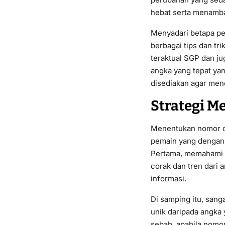
hebat serta menamba
Menyadari betapa pe
berbagai tips dan tr
teraktual SGP dan j
angka yang tepat ya
disediakan agar mend
Strategi 
Menentukan nomor di
pemain yang dengan 
Pertama, memahami h
corak dan tren dari 
informasi.
Di samping itu, san
unik daripada angka 
sebab, apabila nomor