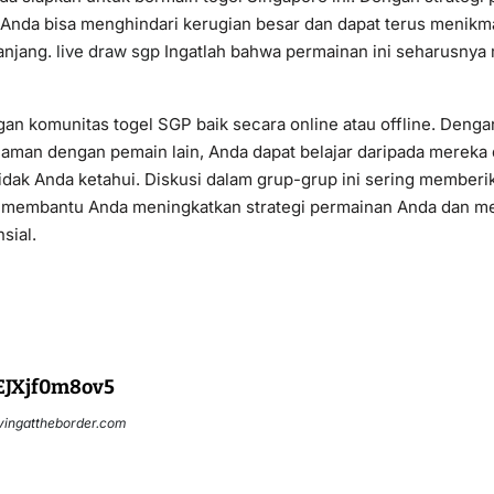
 Anda bisa menghindari kerugian besar dan dapat terus menikm
anjang.
live draw sgp
Ingatlah bahwa permainan ini seharusnya 
ngan komunitas togel SGP baik secara online atau offline. Denga
laman dengan pemain lain, Anda dapat belajar daripada merek
tidak Anda ketahui. Diskusi dalam grup-grup ini sering member
t membantu Anda meningkatkan strategi permainan Anda dan 
sial.
EJXjf0m8ov5
livingattheborder.com