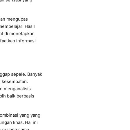
akan mengupas
mempelajari Hasil
at di menetapkan
aatkan informasi
nggap sepele. Banyak
h kesempatan.
an menganalisis
bih baik berbasis
kombinasi yang yang
ngan khas. Hal ini
ngka yang sama,