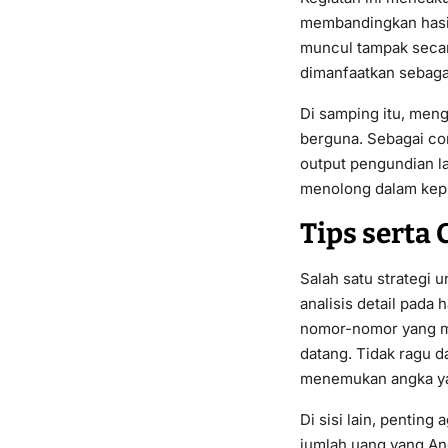
membandingkan hasil
muncul tampak secara
dimanfaatkan sebagai
Di samping itu, meng
berguna. Sebagai co
output pengundian la
menolong dalam kepu
Tips serta 
Salah satu strategi
analisis detail pada
nomor-nomor yang mu
datang. Tidak ragu d
menemukan angka yang
Di sisi lain, pentin
jumlah uang yang And