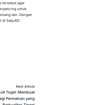
s tersebut agar
erpancing untuk
eluang lain. Dengan
 di Salju4D.
Next Article
ult Togel: Membuat
tegi Permainan yang
Berkualitas Tinggi