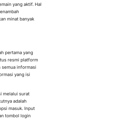
main yang aktif. Hal
 menambah
kan minat banyak
kah pertama yang
tus resmi platform
an semua informasi
ormasi yang isi
 melalui surat
kutnya adalah
opsi masuk. Input
an tombol login