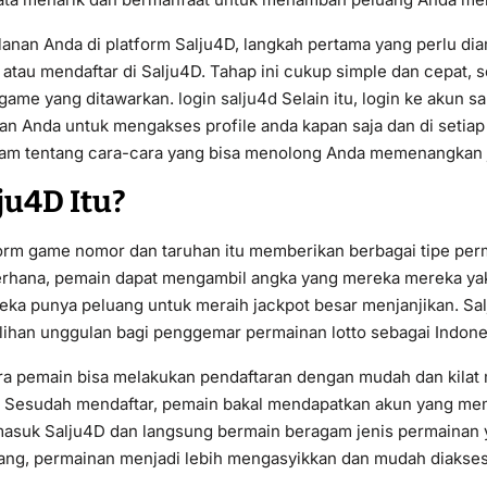
anan Anda di platform Salju4D, langkah pertama yang perlu dia
 atau mendaftar di Salju4D. Tahap ini cukup simple dan cepat, 
 game yang ditawarkan.
login salju4d
Selain itu, login ke akun s
n Anda untuk mengakses profile anda kapan saja dan di setiap 
alam tentang cara-cara yang bisa menolong Anda memenangkan j
ju4D Itu?
form game nomor dan taruhan itu memberikan berbagai tipe per
hana, pemain dapat mengambil angka yang mereka mereka yakin
reka punya peluang untuk meraih jackpot besar menjanjikan. Sa
ilihan unggulan bagi penggemar permainan lotto sebagai Indone
ara pemain bisa melakukan pendaftaran dengan mudah dan kilat 
D. Sesudah mendaftar, pemain bakal mendapatkan akun yang m
suk Salju4D dan langsung bermain beragam jenis permainan y
ng, permainan menjadi lebih mengasyikkan dan mudah diakses