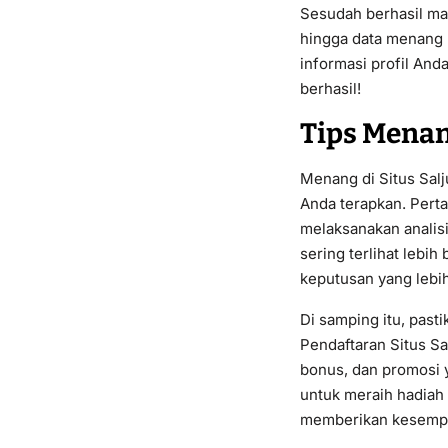
Sesudah berhasil mas
hingga data menang 
informasi profil And
berhasil!
Tips Menan
Menang di Situs Salj
Anda terapkan. Pert
melaksanakan analis
sering terlihat lebi
keputusan yang lebih
Di samping itu, past
Pendaftaran Situs S
bonus, dan promosi y
untuk meraih hadiah
memberikan kesempa