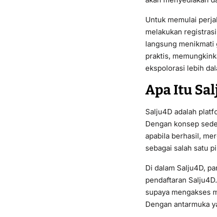
Untuk memulai perjal
melakukan registrasi
langsung menikmati
praktis, memungkinka
ekspolorasi lebih d
Apa Itu Sal
Salju4D adalah plat
Dengan konsep seder
apabila berhasil, me
sebagai salah satu p
Di dalam Salju4D, p
pendaftaran Salju4
supaya mengakses ma
Dengan antarmuka ya