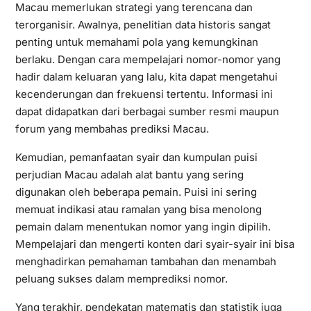
Macau memerlukan strategi yang terencana dan
terorganisir. Awalnya, penelitian data historis sangat
penting untuk memahami pola yang kemungkinan
berlaku. Dengan cara mempelajari nomor-nomor yang
hadir dalam keluaran yang lalu, kita dapat mengetahui
kecenderungan dan frekuensi tertentu. Informasi ini
dapat didapatkan dari berbagai sumber resmi maupun
forum yang membahas prediksi Macau.
Kemudian, pemanfaatan syair dan kumpulan puisi
perjudian Macau adalah alat bantu yang sering
digunakan oleh beberapa pemain. Puisi ini sering
memuat indikasi atau ramalan yang bisa menolong
pemain dalam menentukan nomor yang ingin dipilih.
Mempelajari dan mengerti konten dari syair-syair ini bisa
menghadirkan pemahaman tambahan dan menambah
peluang sukses dalam memprediksi nomor.
Yang terakhir, pendekatan matematis dan statistik juga