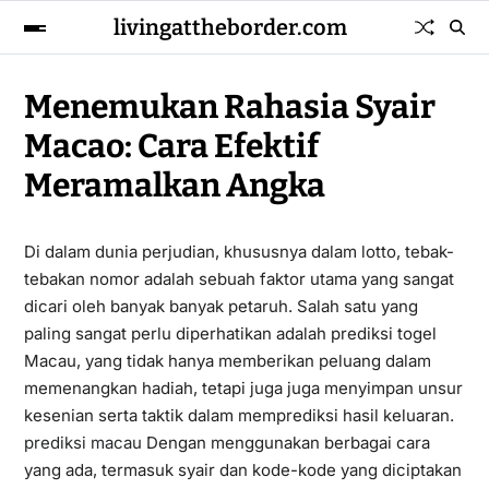
livingattheborder.com
Menemukan Rahasia Syair
Macao: Cara Efektif
Meramalkan Angka
Di dalam dunia perjudian, khususnya dalam lotto, tebak-
tebakan nomor adalah sebuah faktor utama yang sangat
dicari oleh banyak banyak petaruh. Salah satu yang
paling sangat perlu diperhatikan adalah prediksi togel
Macau, yang tidak hanya memberikan peluang dalam
memenangkan hadiah, tetapi juga juga menyimpan unsur
kesenian serta taktik dalam memprediksi hasil keluaran.
prediksi macau
Dengan menggunakan berbagai cara
yang ada, termasuk syair dan kode-kode yang diciptakan