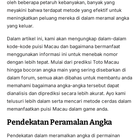
oleh beberapa petaruh kebanyakan, banyak yang
meyakini bahwa terdapat metode yang efektif untuk
meningkatkan peluang mereka di dalam meramal angka
yang keluar.
Dalam artikel ini, kami akan mengungkap dalam-dalam
kode-kode puisi Macau dan bagaimana bermanfaat
menggunakan informasi ini untuk menebak nomor
dengan lebih tepat. Mulai dari prediksi Toto Macau
hingga bocoran angka main yang sering disebarkan di
dalam forum, semua akan dibahas untuk membantu anda
memahami bagaimana angka-angka tersebut dapat
dianalisis dan diprediksi secara lebih akurat. Ayo kami
telusuri lebih dalam serta mencari metode cerdas dalam
memanfaatkan puisi Macau dalam game anda.
Pendekatan Peramalan Angka
Pendekatan dalam meramalkan angka di permainan