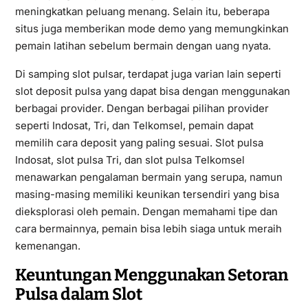
meningkatkan peluang menang. Selain itu, beberapa
situs juga memberikan mode demo yang memungkinkan
pemain latihan sebelum bermain dengan uang nyata.
Di samping slot pulsar, terdapat juga varian lain seperti
slot deposit pulsa yang dapat bisa dengan menggunakan
berbagai provider. Dengan berbagai pilihan provider
seperti Indosat, Tri, dan Telkomsel, pemain dapat
memilih cara deposit yang paling sesuai. Slot pulsa
Indosat, slot pulsa Tri, dan slot pulsa Telkomsel
menawarkan pengalaman bermain yang serupa, namun
masing-masing memiliki keunikan tersendiri yang bisa
dieksplorasi oleh pemain. Dengan memahami tipe dan
cara bermainnya, pemain bisa lebih siaga untuk meraih
kemenangan.
Keuntungan Menggunakan Setoran
Pulsa dalam Slot