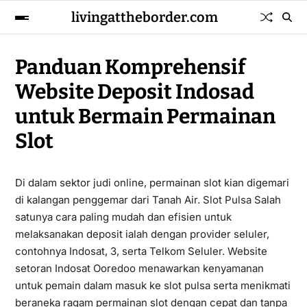
livingattheborder.com
Panduan Komprehensif
Website Deposit Indosad
untuk Bermain Permainan
Slot
Di dalam sektor judi online, permainan slot kian digemari
di kalangan penggemar dari Tanah Air.
Slot Pulsa
Salah
satunya cara paling mudah dan efisien untuk
melaksanakan deposit ialah dengan provider seluler,
contohnya Indosat, 3, serta Telkom Seluler. Website
setoran Indosat Ooredoo menawarkan kenyamanan
untuk pemain dalam masuk ke slot pulsa serta menikmati
beraneka ragam permainan slot dengan cepat dan tanpa