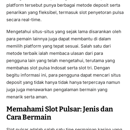
platform tersebut punya berbagai metode deposit serta
penarikan yang fleksibel, termasuk slot penyetoran pulsa
secara real-time.
Mengetahui situs-situs yang sejak lama disarankan oleh
para pemain lainnya juga dapat membantu di dalam
memilih platform yang tepat sesuai. Salah satu dari
metode terbaik ialah membaca ulasan dari para
pengguna lain yang telah mengetahui, terutama yang
membahas slot pulsa Indosat serta slot tri. Dengan
begitu informasi ini, para pengguna dapat mencari situs
deposit yang tidak hanya tidak hanya terpercaya namun
juga juga menawarkan pengalaman bermain yang
menarik serta aman.
Memahami Slot Pulsar: Jenis dan
Cara Bermain
Slot pulsar adalah salah satu tipe permainan kasino yang