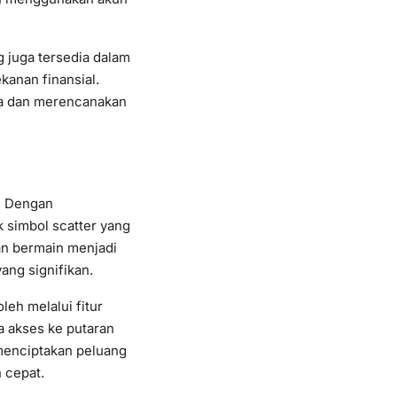
g juga tersedia dalam
kanan finansial.
ka dan merencanakan
i. Dengan
 simbol scatter yang
an bermain menjadi
ang signifikan.
leh melalui fitur
 akses ke putaran
 menciptakan peluang
 cepat.