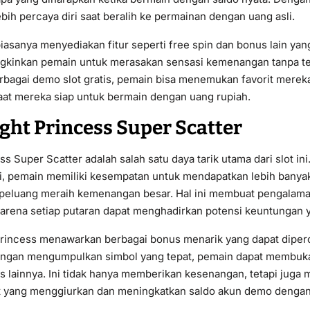
bih percaya diri saat beralih ke permainan dengan uang asli.
biasanya menyediakan fitur seperti free spin dan bonus lain yan
ungkinkan pemain untuk merasakan sensasi kemenangan tanpa te
agai demo slot gratis, pemain bisa menemukan favorit mere
saat mereka siap untuk bermain dengan uang rupiah.
ight Princess Super Scatter
ess Super Scatter adalah salah satu daya tarik utama dari slot in
ni, pemain memiliki kesempatan untuk mendapatkan lebih banyak
peluang meraih kemenangan besar. Hal ini membuat pengalam
arena setiap putaran dapat menghadirkan potensi keuntungan y
t Princess menawarkan berbagai bonus menarik yang dapat dipero
Dengan mengumpulkan simbol yang tepat, pemain dapat membuka
nus lainnya. Ini tidak hanya memberikan kesenangan, tetapi juga
t yang menggiurkan dan meningkatkan saldo akun demo dengan