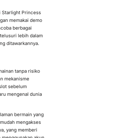
 Starlight Princess
engan memakai demo
ncoba berbagai
telusuri lebih dalam
ang ditawarkannya.
inan tanpa risiko
dan mekanisme
slot sebelum
baru mengenal dunia
alaman bermain yang
an mudah mengakses
nya, yang memberi
an menggunakan akun