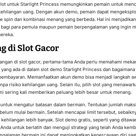
lot untuk Starlight Princess memungkinkan pemain untuk menc
o kehilangan uang. Dengan akun demo, pemain dapat mengeksplor
e spin dan kombinasi menang yang berbeda. Hal ini menjadikan 
al bagi para pemula maupun pemain berpengalaman yang ingin
mereka.
g di Slot Gacor
angan di slot gacor, pertama-tama Anda perlu memahami meka
l yang ada di dalam slot demo Starlight Princess dan bagaiman
embayaran. Memanfaatkan akun demo bisa menjadi langkah aw
pa risiko kehilangan uang. Selain itu, pilih slot yang menawark
r ini sering kali memberikan peluang lebih besar untuk menang.
g untuk mengatur batasan dalam bermain. Tentukan jumlah mak
elum mulai bermain. Setelah mencapai limit tersebut, sebaikn
 kehilangan lebih banyak. Slot demo gratis, seperti yang ditaw
Anda untuk berlatih dan menguji strategi yang telah Anda kem
engalaman bermain ini dapat meningkatkan kepercayaan diri sa