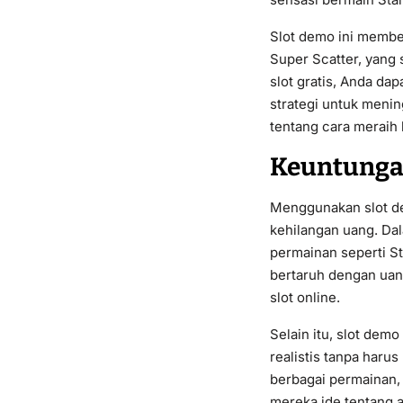
Slot demo ini member
Super Scatter, yan
slot gratis, Anda d
strategi untuk menin
tentang cara meraih
Keuntunga
Menggunakan slot d
kehilangan uang. Da
permainan seperti S
bertaruh dengan uan
slot online.
Selain itu, slot de
realistis tanpa har
berbagai permainan, 
mereka ide tentang 