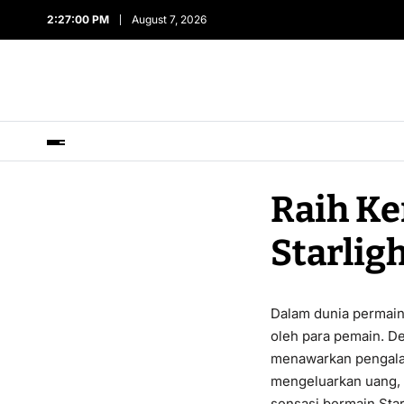
2:27:00 PM
August 7, 2026
Raih K
Starlig
Dalam dunia permaina
oleh para pemain. D
menawarkan pengalam
mengeluarkan uang, 
sensasi bermain Star