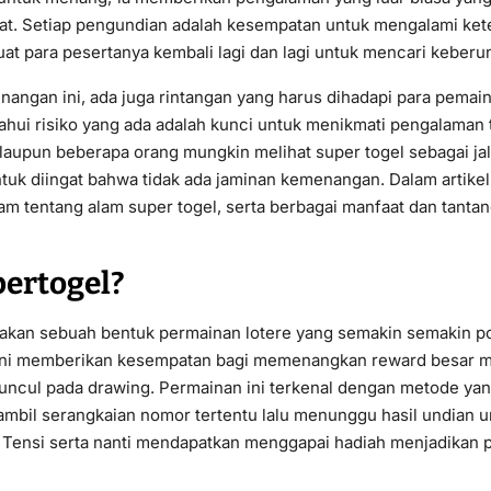
t. Setiap pengundian adalah kesempatan untuk mengalami ke
t para pesertanya kembali lagi dan lagi untuk mencari keber
enangan ini, ada juga rintangan yang harus dihadapi para pemain
hui risiko yang ada adalah kunci untuk menikmati pengalaman
alaupun beberapa orang mungkin melihat super togel sebagai ja
tuk diingat bahwa tidak ada jaminan kemenangan. Dalam artikel i
lam tentang alam super togel, serta berbagai manfaat dan tanta
pertogel?
akan sebuah bentuk permainan lotere yang semakin semakin po
ini memberikan kesempatan bagi memenangkan reward besar m
ncul pada drawing. Permainan ini terkenal dengan metode ya
bil serangkaian nomor tertentu lalu menunggu hasil undian u
. Tensi serta nanti mendapatkan menggapai hadiah menjadikan 