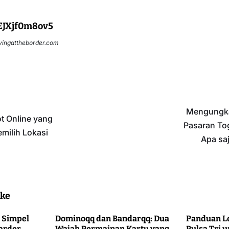
EJXjf0m8ov5
livingattheborder.com
Mengungka
t Online yang
Pasaran Tog
milih Lokasi
Apa sa
ike
e Simpel
Dominoqq dan Bandarqq: Dua
Panduan L
arder
Wajah Permainan Kartu yang
Pulsa Tri u