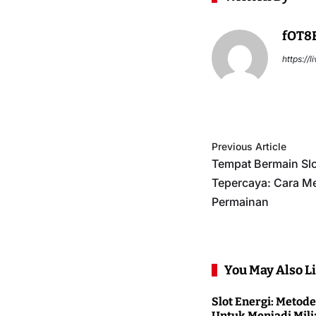
fOT8
https://
Previous Article
Tempat Bermain Slo
Tepercaya: Cara Me
Permainan
You May Also L
Slot Energi: Metod
Untuk Menjadi Mili