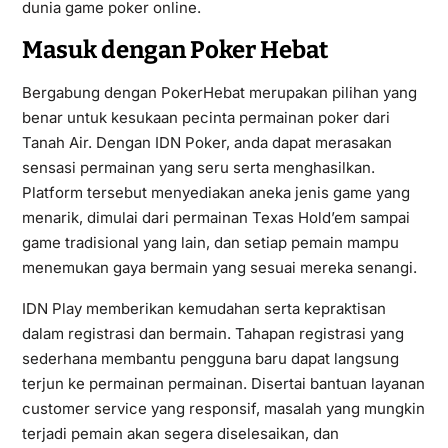
dunia game poker online.
Masuk dengan Poker Hebat
Bergabung dengan PokerHebat merupakan pilihan yang
benar untuk kesukaan pecinta permainan poker dari
Tanah Air. Dengan IDN Poker, anda dapat merasakan
sensasi permainan yang seru serta menghasilkan.
Platform tersebut menyediakan aneka jenis game yang
menarik, dimulai dari permainan Texas Hold’em sampai
game tradisional yang lain, dan setiap pemain mampu
menemukan gaya bermain yang sesuai mereka senangi.
IDN Play memberikan kemudahan serta kepraktisan
dalam registrasi dan bermain. Tahapan registrasi yang
sederhana membantu pengguna baru dapat langsung
terjun ke permainan permainan. Disertai bantuan layanan
customer service yang responsif, masalah yang mungkin
terjadi pemain akan segera diselesaikan, dan