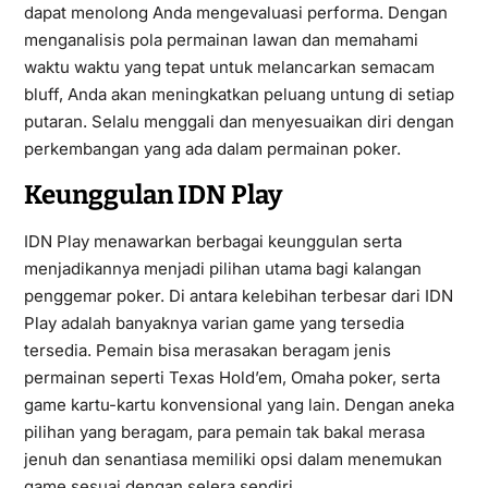
dapat menolong Anda mengevaluasi performa. Dengan
menganalisis pola permainan lawan dan memahami
waktu waktu yang tepat untuk melancarkan semacam
bluff, Anda akan meningkatkan peluang untung di setiap
putaran. Selalu menggali dan menyesuaikan diri dengan
perkembangan yang ada dalam permainan poker.
Keunggulan IDN Play
IDN Play menawarkan berbagai keunggulan serta
menjadikannya menjadi pilihan utama bagi kalangan
penggemar poker. Di antara kelebihan terbesar dari IDN
Play adalah banyaknya varian game yang tersedia
tersedia. Pemain bisa merasakan beragam jenis
permainan seperti Texas Hold’em, Omaha poker, serta
game kartu-kartu konvensional yang lain. Dengan aneka
pilihan yang beragam, para pemain tak bakal merasa
jenuh dan senantiasa memiliki opsi dalam menemukan
game sesuai dengan selera sendiri.