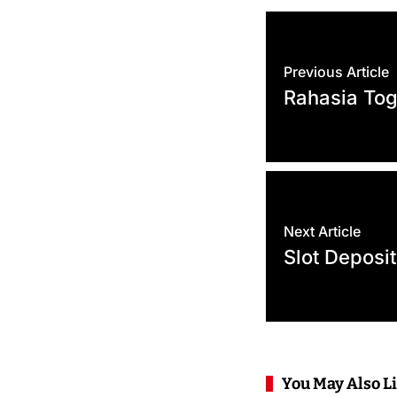
Previous Article
Rahasia Tog
Next Article
Slot Deposi
You May Also L