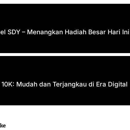
el SDY – Menangkan Hadiah Besar Hari Ini
t 10K: Mudah dan Terjangkau di Era Digital
ike