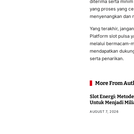
diterima serta minim
yang proses yang ce
menyenangkan dan 
Yang terakhir, janga
Platform slot pulsa 
melalui bermacam-maca
mendapatkan dukungan
serta penarikan.
More From Aut
Slot Energi: Metod
Untuk Menjadi Mili
AUGUST 7, 2026