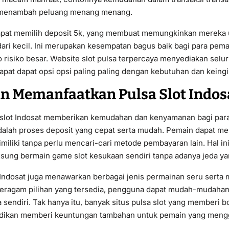
 menambah peluang menang menang.
apat memilih deposit 5k, yang membuat memungkinkan mereka
ri kecil. Ini merupakan kesempatan bagus baik bagi para pema
 risiko besar. Website slot pulsa terpercaya menyediakan seluruh
apat dapat opsi opsi paling paling dengan kebutuhan dan keing
 Memanfaatkan Pulsa Slot Indos
lot Indosat memberikan kemudahan dan kenyamanan bagi para
alah proses deposit yang cepat serta mudah. Pemain dapat men
miliki tanpa perlu mencari-cari metode pembayaran lain. Hal i
ung bermain game slot kesukaan sendiri tanpa adanya jeda yan
sa Indosat juga menawarkan berbagai jenis permainan seru sert
eragam pilihan yang tersedia, pengguna dapat mudah-mudaha
 sendiri. Tak hanya itu, banyak situs pulsa slot yang memberi
adikan memberi keuntungan tambahan untuk pemain yang meng