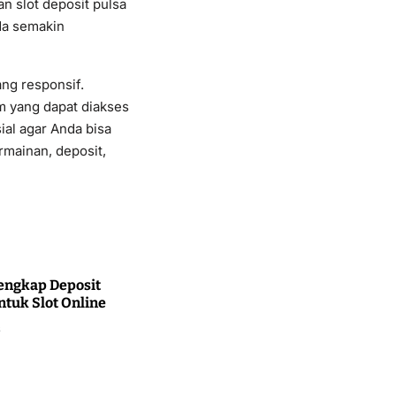
n slot deposit pulsa
da semakin
ang responsif.
m yang dapat diakses
ial agar Anda bisa
rmainan, deposit,
engkap Deposit
ntuk Slot Online
6