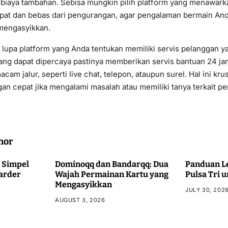
 biaya tambahan. Sebisa mungkin pilih platform yang menawarka
pat dan bebas dari pengurangan, agar pengalaman bermain An
mengasyikkan.
n lupa platform yang Anda tentukan memiliki servis pelanggan y
yang dapat dipercaya pastinya memberikan servis bantuan 24 ja
m jalur, seperti live chat, telepon, ataupun surel. Hal ini krus
 cepat jika mengalami masalah atau memiliki tanya terkait pe
hor
e Simpel
Dominoqq dan Bandarqq: Dua
Panduan L
arder
Wajah Permainan Kartu yang
Pulsa Tri u
Mengasyikkan
JULY 30, 202
AUGUST 3, 2026