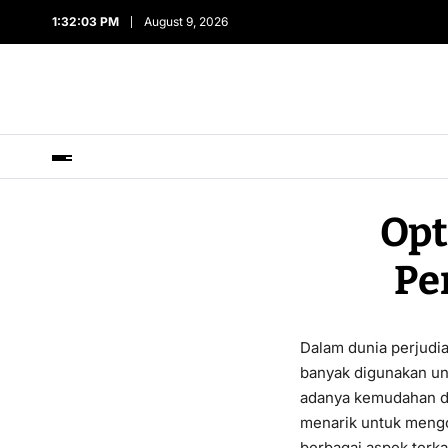
1:32:04 PM
August 9, 2026
Opt
Pe
Dalam dunia perjudia
banyak digunakan unt
adanya kemudahan dan
menarik untuk mengop
berbagai aspek terka