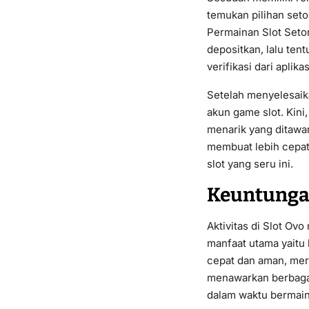
temukan pilihan set
Permainan Slot Set
depositkan, lalu ten
verifikasi dari aplika
Setelah menyelesaika
akun game slot. Kin
menarik yang ditawa
membuat lebih cepat
slot yang seru ini.
Keuntunga
Aktivitas di Slot O
manfaat utama yaitu
cepat dan aman, mer
menawarkan berbaga
dalam waktu bermain 