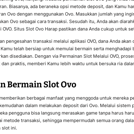
oran. Biasanya, ada beraneka opsi metode deposit, dan Kamu ha
oran Ovo dengan menggunakan Ovo. Masukkan jumlah yang ingi
tukan Ovo sebagai cara transaksi. Sesudah itu, Anda akan diara
si OVO.
Situs Slot Ovo
Harap pastikan dana Anda cukup untuk set
n pengesahan transaksi melalui aplikasi OVO, dana Anda akan c
i, Kamu telah bersiap untuk memulai bermain serta menghadapi
rkan disediakan. Dengan via Permainan Slot Melalui OVO, prose
 dan praktis, memberi Kamu lebih waktu untuk bersuka ria dal
n Bermain Slot Ovo
vo memberikan berbagai manfaat yang menggoda untuk mereka p
 kemudahan dalam melakukan deposit dari Ovo. Melalui sistem
eka pengguna bisa langsung merasakan game tanpa harus haru
i metode transaksi, sehingga mempermudah semua orang dalam
slot ini.