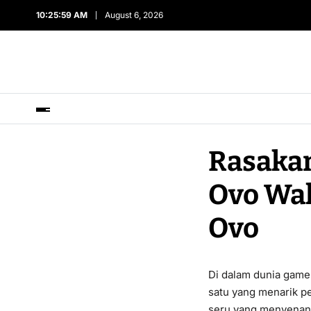
10:25:59 AM
August 6, 2026
Rasakan
Ovo Wal
Ovo
Di dalam dunia game 
satu yang menarik p
seru yang menyenang