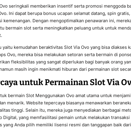
ot Ovo seringkali memberikan insentif serta promosi menggoda 
o. Ini dapat berupa bonus ucapan selamat datang, spin gratis
si kemenangan. Dengan mengoptimalkan penawaran ini, mereka
u bermain slot serta meningkatkan peluang untuk untuk mend
.
u yaitu kemudahan beraktivitas Slot Via Ovo yang bisa diakses k
pps Ovo, mereka bisa melakukan setoran serta bermain di ponsel
rikan fleksibilitas yang sangat diperlukan bagi banyak orang ya
namun masih ingin menikmati hiburan dari permainan slot secar
rcaya untuk Permainan Slot Via O
ntuk bermain Slot Menggunakan Ovo amat utama untuk menjam
an menarik. Website tepercaya biasanya menawarkan beraneka
litas tinggi. Selain itu, mereka juga menyediakan berbagai met
 Digital, yang memfasilitasi pemain untuk melakukan transaksi
us yang Anda pilih memiliki lisensi resmi dan tanggapan baik dari