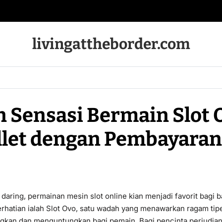
livingattheborder.com
 Sensasi Bermain Slot 
let dengan Pembayaran
daring, permainan mesin slot online kian menjadi favorit bagi 
erhatian ialah Slot Ovo, satu wadah yang menawarkan ragam ti
kan dan menguntungkan bagi pemain. Bagi pencinta perjudian,