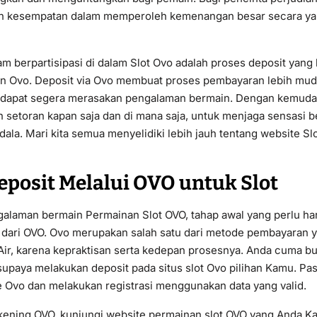
n kesempatan dalam memperoleh kemenangan besar secara ya
 berpartisipasi di dalam Slot Ovo adalah proses deposit yang 
 Ovo. Deposit via Ovo membuat proses pembayaran lebih mud
n dapat segera merasakan pengalaman bermain. Dengan kemudah
 setoran kapan saja dan di mana saja, untuk menjaga sensasi b
dala. Mari kita semua menyelidiki lebih jauh tentang website S
posit Melalui OVO untuk Slot
alaman bermain Permainan Slot OVO, tahap awal yang perlu har
 dari OVO. Ovo merupakan salah satu dari metode pembayaran y
Air, karena kepraktisan serta kedepan prosesnya. Anda cuma b
supaya melakukan deposit pada situs slot Ovo pilihan Kamu. Pa
Ovo dan melakukan registrasi menggunakan data yang valid.
kening OVO, kunjungi website permainan slot OVO yang Anda Ka