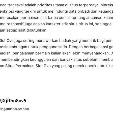
an transaksi adalah prioritas utama di situs terpercaya. Mer
enkripsi yang terkini untuk melindungi data pribadi dan keuan
at merasakan permainan slot tanpa cemas tentang ancaman keama
ng responsif juga adalah karakteristik situs-situs ini, sehingga
n setiap saat dibutuhkan.
lot Ovo juga sering menawarkan hadiah yang menarik bagi pe
kesinambungan untuk pengguna setia. Dengan berbagai opsi g
adiah, pengalaman bermain kalian akan lebih menyenangkan. 
 membandingkan keunggulan dari banyak situs sebelum membua
an Situs Permainan Slot Ovo yang paling cocok cocok untuk k
EJXjf0m8ov5
livingattheborder.com