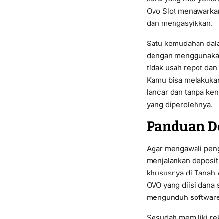
Ovo Slot menawarka
dan mengasyikkan.
Satu kemudahan dalam
dengan menggunakan
tidak usah repot da
Kamu bisa melakukan
lancar dan tanpa ken
yang diperolehnya.
Panduan De
Agar mengawali peng
menjalankan deposit
khususnya di Tanah 
OVO yang diisi dana 
mengunduh software 
Sesudah memiliki re