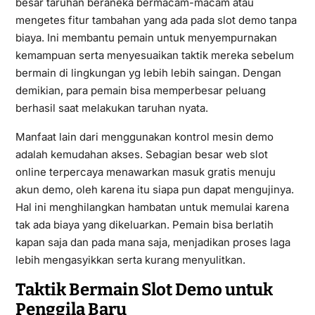
besar taruhan beraneka bermacam-macam atau
mengetes fitur tambahan yang ada pada slot demo tanpa
biaya. Ini membantu pemain untuk menyempurnakan
kemampuan serta menyesuaikan taktik mereka sebelum
bermain di lingkungan yg lebih lebih saingan. Dengan
demikian, para pemain bisa memperbesar peluang
berhasil saat melakukan taruhan nyata.
Manfaat lain dari menggunakan kontrol mesin demo
adalah kemudahan akses. Sebagian besar web slot
online terpercaya menawarkan masuk gratis menuju
akun demo, oleh karena itu siapa pun dapat mengujinya.
Hal ini menghilangkan hambatan untuk memulai karena
tak ada biaya yang dikeluarkan. Pemain bisa berlatih
kapan saja dan pada mana saja, menjadikan proses laga
lebih mengasyikkan serta kurang menyulitkan.
Taktik Bermain Slot Demo untuk
Penggila Baru