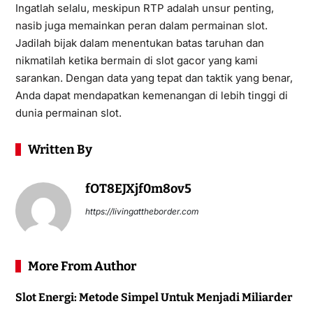
Ingatlah selalu, meskipun RTP adalah unsur penting,
nasib juga memainkan peran dalam permainan slot.
Jadilah bijak dalam menentukan batas taruhan dan
nikmatilah ketika bermain di slot gacor yang kami
sarankan. Dengan data yang tepat dan taktik yang benar,
Anda dapat mendapatkan kemenangan di lebih tinggi di
dunia permainan slot.
Written By
fOT8EJXjf0m8ov5
https://livingattheborder.com
More From Author
Slot Energi: Metode Simpel Untuk Menjadi Miliarder