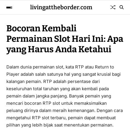
livingattheborder.com
Bocoran Kembali
Permainan Slot Hari Ini: Apa
yang Harus Anda Ketahui
Dalam dunia permainan slot, kata RTP atau Return to
Player adalah salah satunya hal yang sangat krusial bagi
kalangan pemain. RTP adalah persentase dari
keseluruhan total taruhan yang akan kembali pada
pemain dalam jangka panjang. Banyak pemain yang
mencari bocoran RTP slot untuk memaksimalkan
peluang dirinya dalam meraih kemenangan. Dengan cara
mengetahui RTP slot terbaru, pemain dapat membuat
pilihan yang lebih bijak saat menentukan permainan.