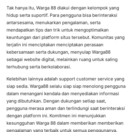
Tak hanya itu, Warga 88 diakui dengan kelompok yang
hidup serta suportif. Para pengguna bisa berinteraksi
antarsesama, menukarkan pengalaman, serta
mendapatkan tips dan trik untuk mengoptimalkan
keuntungan dari platform situs tersebut. Komunitas yang
terjalin ini menciptakan menciptakan perasaan
kebersamaan serta dukungan, menyulap Warga88
sebagai website digital, melainkan ruang untuk saling
terhubung serta berkolaborasi.
Kelebihan lainnya adalah support customer service yang
siap sedia. Warga88 selalu siap siap menolong pengguna
dalam menangani kendala dan menyediakan informasi
yang dibutuhkan. Dengan dukungan setiap saat,
pengguna merasa aman dan terlindungi saat berinteraksi
dengan platform ini. Komitmen ini menunjukkan
kesungguhan Warga 88 dalam memberikan memberikan
pengalaman yang terbaik untuk semua penggunanya.