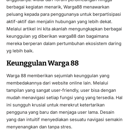
berbagai kegiatan menarik, Warga88 menawarkan
peluang kepada para penggunanya untuk berpartisipasi
aktif-aktif dan menjalin hubungan yang lebih dekat.
Melalui artikel ini kita akanlah mengungkapkan berbagai
keunggulan yg diberikan warga88 dan bagaimana
mereka berperan dalam pertumbuhan ekosistem daring
yg lebih baik.
Keunggulan Warga 88
Warga 88 memberikan sejumlah keunggulan yang
membedakannya dari website online lain. Melalui
tampilan yang sangat user-friendly, user bisa dengan
mudah menavigasi setiap fungsi yang yang tersedia. Hal
ini sungguh krusial untuk merekrut ketertarikan
pengguna yang baru dan menjaga user lama. Desain
yang dan intuitif menyediakan sesuatu navigasi semakin
menyenangkan dan tanpa stres.