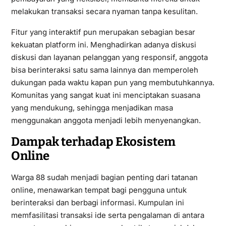
melakukan transaksi secara nyaman tanpa kesulitan.
Fitur yang interaktif pun merupakan sebagian besar
kekuatan platform ini. Menghadirkan adanya diskusi
diskusi dan layanan pelanggan yang responsif, anggota
bisa berinteraksi satu sama lainnya dan memperoleh
dukungan pada waktu kapan pun yang membutuhkannya.
Komunitas yang sangat kuat ini menciptakan suasana
yang mendukung, sehingga menjadikan masa
menggunakan anggota menjadi lebih menyenangkan.
Dampak terhadap Ekosistem
Online
Warga 88 sudah menjadi bagian penting dari tatanan
online, menawarkan tempat bagi pengguna untuk
berinteraksi dan berbagi informasi. Kumpulan ini
memfasilitasi transaksi ide serta pengalaman di antara