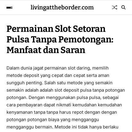
livingattheborder.com
Permainan Slot Setoran
Pulsa Tanpa Pemotongan:
Manfaat dan Saran
Dalam dunia jagat permainan slot daring, memilih
metode deposit yang cepat dan cepat serta aman
sungguh penting. Salah satu metode yang semakin
semakin adalah adalah slot deposit pulsa tanpa potongan
potongan. Dengan menggunakan pulsa pulsa, sebagai
cara pembayaran dapat nikmati kemudahan kemudahan
kenyamanan tanpa tanpa harus repot dengan dengan
potongan potongan biaya yang mengganggu
mengganggu bermain. Metode ini tidak hanya berlaku