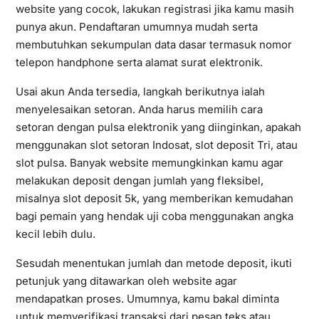
website yang cocok, lakukan registrasi jika kamu masih
punya akun. Pendaftaran umumnya mudah serta
membutuhkan sekumpulan data dasar termasuk nomor
telepon handphone serta alamat surat elektronik.
Usai akun Anda tersedia, langkah berikutnya ialah
menyelesaikan setoran. Anda harus memilih cara
setoran dengan pulsa elektronik yang diinginkan, apakah
menggunakan slot setoran Indosat, slot deposit Tri, atau
slot pulsa. Banyak website memungkinkan kamu agar
melakukan deposit dengan jumlah yang fleksibel,
misalnya slot deposit 5k, yang memberikan kemudahan
bagi pemain yang hendak uji coba menggunakan angka
kecil lebih dulu.
Sesudah menentukan jumlah dan metode deposit, ikuti
petunjuk yang ditawarkan oleh website agar
mendapatkan proses. Umumnya, kamu bakal diminta
untuk memverifikasi transaksi dari pesan teks atau