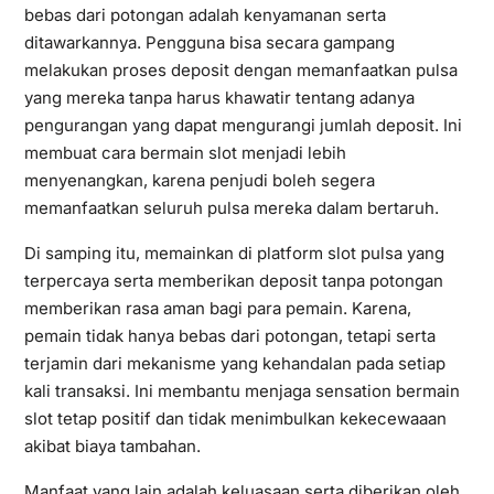
bebas dari potongan adalah kenyamanan serta
ditawarkannya. Pengguna bisa secara gampang
melakukan proses deposit dengan memanfaatkan pulsa
yang mereka tanpa harus khawatir tentang adanya
pengurangan yang dapat mengurangi jumlah deposit. Ini
membuat cara bermain slot menjadi lebih
menyenangkan, karena penjudi boleh segera
memanfaatkan seluruh pulsa mereka dalam bertaruh.
Di samping itu, memainkan di platform slot pulsa yang
terpercaya serta memberikan deposit tanpa potongan
memberikan rasa aman bagi para pemain. Karena,
pemain tidak hanya bebas dari potongan, tetapi serta
terjamin dari mekanisme yang kehandalan pada setiap
kali transaksi. Ini membantu menjaga sensation bermain
slot tetap positif dan tidak menimbulkan kekecewaaan
akibat biaya tambahan.
Manfaat yang lain adalah keluasaan serta diberikan oleh