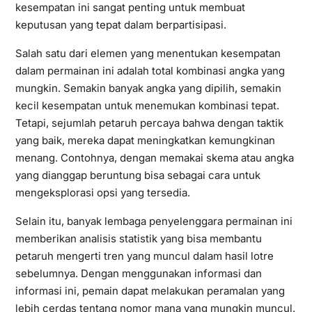
kesempatan ini sangat penting untuk membuat
keputusan yang tepat dalam berpartisipasi.
Salah satu dari elemen yang menentukan kesempatan
dalam permainan ini adalah total kombinasi angka yang
mungkin. Semakin banyak angka yang dipilih, semakin
kecil kesempatan untuk menemukan kombinasi tepat.
Tetapi, sejumlah petaruh percaya bahwa dengan taktik
yang baik, mereka dapat meningkatkan kemungkinan
menang. Contohnya, dengan memakai skema atau angka
yang dianggap beruntung bisa sebagai cara untuk
mengeksplorasi opsi yang tersedia.
Selain itu, banyak lembaga penyelenggara permainan ini
memberikan analisis statistik yang bisa membantu
petaruh mengerti tren yang muncul dalam hasil lotre
sebelumnya. Dengan menggunakan informasi dan
informasi ini, pemain dapat melakukan peramalan yang
lebih cerdas tentang nomor mana yang mungkin muncul.