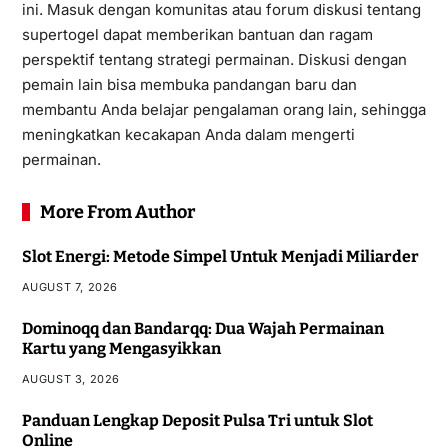
ini. Masuk dengan komunitas atau forum diskusi tentang
supertogel dapat memberikan bantuan dan ragam
perspektif tentang strategi permainan. Diskusi dengan
pemain lain bisa membuka pandangan baru dan
membantu Anda belajar pengalaman orang lain, sehingga
meningkatkan kecakapan Anda dalam mengerti
permainan.
More From Author
Slot Energi: Metode Simpel Untuk Menjadi Miliarder
AUGUST 7, 2026
Dominoqq dan Bandarqq: Dua Wajah Permainan
Kartu yang Mengasyikkan
AUGUST 3, 2026
Panduan Lengkap Deposit Pulsa Tri untuk Slot
Online