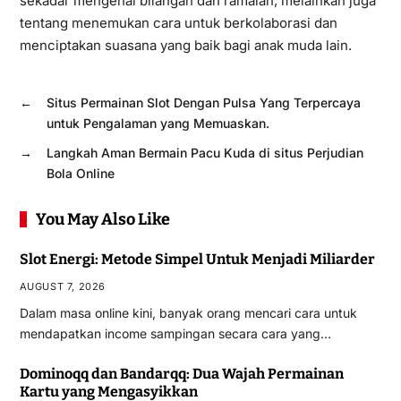
sekadar mengenai bilangan dan ramalan, melainkan juga
tentang menemukan cara untuk berkolaborasi dan
menciptakan suasana yang baik bagi anak muda lain.
←
Situs Permainan Slot Dengan Pulsa Yang Terpercaya
untuk Pengalaman yang Memuaskan.
→
Langkah Aman Bermain Pacu Kuda di situs Perjudian
Bola Online
You May Also Like
Slot Energi: Metode Simpel Untuk Menjadi Miliarder
AUGUST 7, 2026
Dalam masa online kini, banyak orang mencari cara untuk
mendapatkan income sampingan secara cara yang…
Dominoqq dan Bandarqq: Dua Wajah Permainan
Kartu yang Mengasyikkan