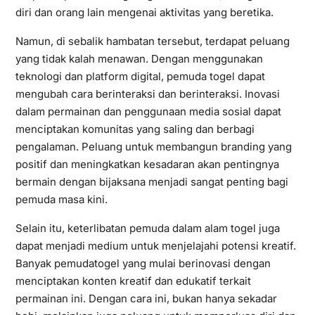
diri dan orang lain mengenai aktivitas yang beretika.
Namun, di sebalik hambatan tersebut, terdapat peluang
yang tidak kalah menawan. Dengan menggunakan
teknologi dan platform digital, pemuda togel dapat
mengubah cara berinteraksi dan berinteraksi. Inovasi
dalam permainan dan penggunaan media sosial dapat
menciptakan komunitas yang saling dan berbagi
pengalaman. Peluang untuk membangun branding yang
positif dan meningkatkan kesadaran akan pentingnya
bermain dengan bijaksana menjadi sangat penting bagi
pemuda masa kini.
Selain itu, keterlibatan pemuda dalam alam togel juga
dapat menjadi medium untuk menjelajahi potensi kreatif.
Banyak pemudatogel yang mulai berinovasi dengan
menciptakan konten kreatif dan edukatif terkait
permainan ini. Dengan cara ini, bukan hanya sekadar