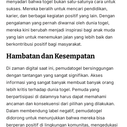
menyadari bahwa togel bukan satu-satunya cara untuk
sukses. Mereka beralih untuk mencari pendidikan,
karier, dan berbagai kegiatan positif yang lain. Dengan
pengalaman yang pernah diwarnai oleh dunia togel,
mereka kini berubah menjadi inspirasi bagi anak muda
yang lain untuk menemukan jalan yang lebih baik dan
berkontribusi positif bagi masyarakat.
Hambatan dan Kesempatan
Di zaman digital saat ini, pemudatogel bersinggungan
dengan tantangan yang sangat signifikan. Akses
informasi yang sangat banyak membuat banyak orang
lebih kritis terhadap dunia togel. Pemuda yang
berpartisipasi di dalamnya harus dapat memahami
ancaman dan konsekuensi dari pilihan yang dilakukan.
Dalam membendung label negatif, pemudatogel
didorong untuk menunjukkan bahwa mereka bisa
berperan positif di lingkungan komunitas, mengedukasi