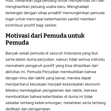
hobi, melainkan juga peluang untuk memperluas diri dan
menghasilkan peluang usaha baru. Menghadapi
tantangan dengan sikap proaktif memungkinkan pemuda
togel untuk mencapai keberhasilan sambil memberi
kontribusi positif bagi sekitar.
Motivasi dari Pemuda untuk
Pemuda
Banyak sekali pemuda di seluruh Indonesia yang ikut
serta dalam dunia perjudian, namun tidak semua individu
memahami pengaruh positif yang bisa dihasilkan dari
aktivitas ini. Pemuda Perjudian membuktikan bahwa
dengan ilmu dan taktik yang benar, mereka dapat
memperbarui kesukaan menjadi kesempatan ekonomi.
Melalui membagikan pengalaman dan taktik, mereka
membuktikan bahwa keterlibatan di dunia ini tidak
sekadar tentang keberuntungan, melainkan serta tentang
dedikasi dan pengamatan.