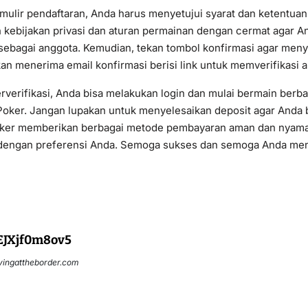
ulir pendaftaran, Anda harus menyetujui syarat dan ketentuan
ah kebijakan privasi dan aturan permainan dengan cermat agar
sebagai anggota. Kemudian, tekan tombol konfirmasi agar meny
an menerima email konfirmasi berisi link untuk memverifikasi 
rverifikasi, Anda bisa melakukan login dan mulai bermain berb
 Poker. Jangan lupakan untuk menyelesaikan deposit agar Anda b
Poker memberikan berbagai metode pembayaran aman dan nyama
 dengan preferensi Anda. Semoga sukses dan semoga Anda me
EJXjf0m8ov5
livingattheborder.com