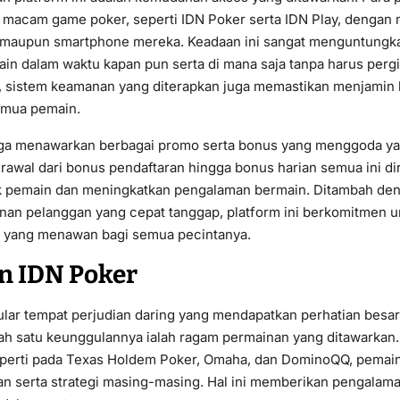
macam game poker, seperti IDN Poker serta IDN Play, dengan
 maupun smartphone mereka. Keadaan ini sangat menguntungka
ain dalam waktu kapan pun serta di mana saja tanpa harus pergi
u, sistem keamanan yang diterapkan juga memastikan menjami
emua pemain.
juga menawarkan berbagai promo serta bonus yang menggoda ya
rawal dari bonus pendaftaran hingga bonus harian semua ini di
k pemain dan meningkatkan pengalaman bermain. Ditambah den
anan pelanggan yang cepat tanggap, platform ini berkomitmen 
 yang menawan bagi semua pecintanya.
n IDN Poker
lar tempat perjudian daring yang mendapatkan perhatian besar
lah satu keunggulannya ialah ragam permainan yang ditawarkan
eperti pada Texas Holdem Poker, Omaha, dan DominoQQ, pemai
an serta strategi masing-masing. Hal ini memberikan pengalam