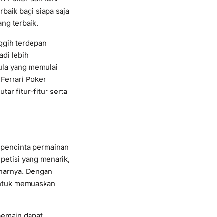
rbaik bagi siapa saja
ng terbaik.
nggih terdepan
di lebih
ula yang memulai
Ferrari Poker
ar fitur-fitur serta
a pencinta permainan
petisi yang menarik,
enarnya. Dengan
 untuk memuaskan
pemain dapat