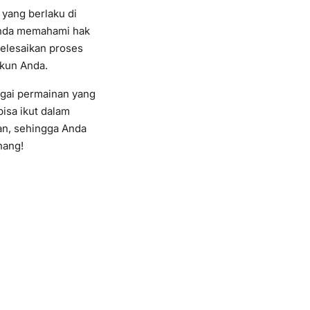
 yang berlaku di
 Anda memahami hak
elesaikan proses
akun Anda.
agai permainan yang
isa ikut dalam
n, sehingga Anda
nang!