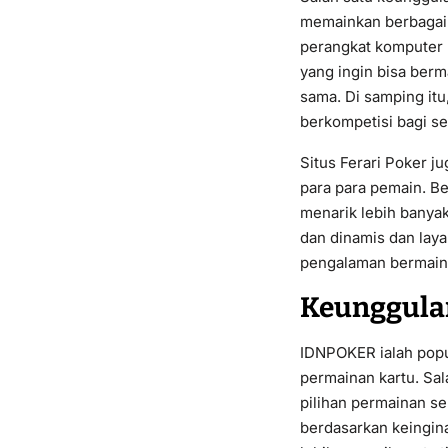
memainkan berbagai 
perangkat komputer
yang ingin bisa berm
sama. Di samping it
berkompetisi bagi s
Situs Ferari Poker 
para para pemain. Be
menarik lebih banya
dan dinamis dan lay
pengalaman bermain
Keunggula
IDNPOKER ialah popu
permainan kartu. Sa
pilihan permainan s
berdasarkan keingin