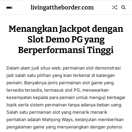
livingattheborder.com
Menangkan Jackpot dengan
Slot Demo PG yang
Berperformansi Tinggi
Dalam alam judi situs web, permainan slot demonstrasi
jadi salah satu pilihan yang kian terkenal di kalangan
pemain. Banyaknya jenis permainan slot game yang
tersedia tersedia, termasuk slot PG, menawarkan
kesempatan kepada para pemain untuk menguji berbagai
topik serta sistem permainan tanpa adanya beban uang.
Salah satu permainan slot yang menarik menarik
perhatian adalah Mahjong Ways, kelanjutan memberikan
pengalaman game yang menyenangkan dengan potensi