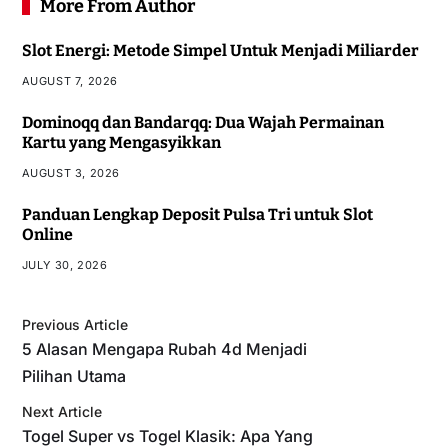
More From Author
Slot Energi: Metode Simpel Untuk Menjadi Miliarder
AUGUST 7, 2026
Dominoqq dan Bandarqq: Dua Wajah Permainan
Kartu yang Mengasyikkan
AUGUST 3, 2026
Panduan Lengkap Deposit Pulsa Tri untuk Slot
Online
JULY 30, 2026
Previous Article
5 Alasan Mengapa Rubah 4d Menjadi
Pilihan Utama
Next Article
Togel Super vs Togel Klasik: Apa Yang