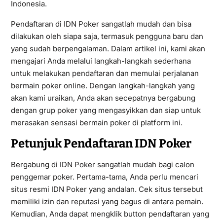
Indonesia.
Pendaftaran di IDN Poker sangatlah mudah dan bisa
dilakukan oleh siapa saja, termasuk pengguna baru dan
yang sudah berpengalaman. Dalam artikel ini, kami akan
mengajari Anda melalui langkah-langkah sederhana
untuk melakukan pendaftaran dan memulai perjalanan
bermain poker online. Dengan langkah-langkah yang
akan kami uraikan, Anda akan secepatnya bergabung
dengan grup poker yang mengasyikkan dan siap untuk
merasakan sensasi bermain poker di platform ini.
Petunjuk Pendaftaran IDN Poker
Bergabung di IDN Poker sangatlah mudah bagi calon
penggemar poker. Pertama-tama, Anda perlu mencari
situs resmi IDN Poker yang andalan. Cek situs tersebut
memiliki izin dan reputasi yang bagus di antara pemain.
Kemudian, Anda dapat mengklik button pendaftaran yang