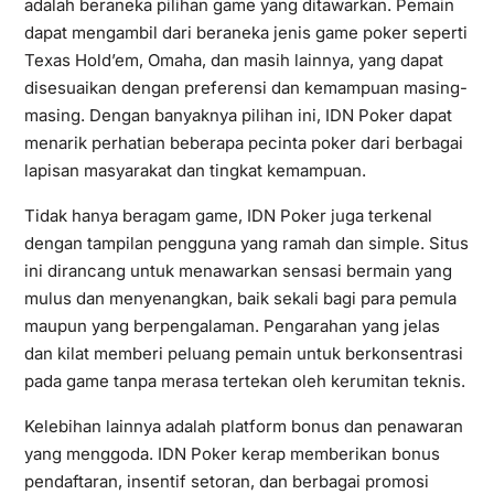
adalah beraneka pilihan game yang ditawarkan. Pemain
dapat mengambil dari beraneka jenis game poker seperti
Texas Hold’em, Omaha, dan masih lainnya, yang dapat
disesuaikan dengan preferensi dan kemampuan masing-
masing. Dengan banyaknya pilihan ini, IDN Poker dapat
menarik perhatian beberapa pecinta poker dari berbagai
lapisan masyarakat dan tingkat kemampuan.
Tidak hanya beragam game, IDN Poker juga terkenal
dengan tampilan pengguna yang ramah dan simple. Situs
ini dirancang untuk menawarkan sensasi bermain yang
mulus dan menyenangkan, baik sekali bagi para pemula
maupun yang berpengalaman. Pengarahan yang jelas
dan kilat memberi peluang pemain untuk berkonsentrasi
pada game tanpa merasa tertekan oleh kerumitan teknis.
Kelebihan lainnya adalah platform bonus dan penawaran
yang menggoda. IDN Poker kerap memberikan bonus
pendaftaran, insentif setoran, dan berbagai promosi