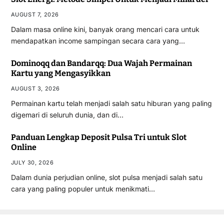
AUGUST 7, 2026
Dalam masa online kini, banyak orang mencari cara untuk
mendapatkan income sampingan secara cara yang…
Dominoqq dan Bandarqq: Dua Wajah Permainan
Kartu yang Mengasyikkan
AUGUST 3, 2026
Permainan kartu telah menjadi salah satu hiburan yang paling
digemari di seluruh dunia, dan di…
Panduan Lengkap Deposit Pulsa Tri untuk Slot
Online
JULY 30, 2026
Dalam dunia perjudian online, slot pulsa menjadi salah satu
cara yang paling populer untuk menikmati…