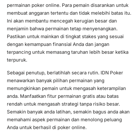
permainan poker online. Para pemain disarankan untuk
membuat anggaran tertentu dan tidak melebihi batas itu.
Ini akan membantu mencegah kerugian besar dan
menjamin bahwa permainan tetap menyenangkan.
Pastikan untuk mainkan di tingkat stakes yang sesuai
dengan kemampuan finansial Anda dan jangan
terpancing untuk memasang taruhan lebih besar ketika
terpuruk.
Sebagai penutup, berlatihlah secara rutin. IDN Poker
menawarkan banyak pilihan permainan yang
memungkinkan pemain untuk mengasah keterampilan
anda. Manfaatkan fitur permainan gratis atau batas
rendah untuk mengasah strategi tanpa risiko besar.
Semakin banyak anda latihan, semakin bagus anda akan
memahami aspek permainan dan menolong peluang
Anda untuk berhasil di poker online.