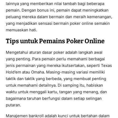
lainnya yang memberikan nilai tambah bagi beberapa
pemain. Dengan bonus ini, pemain dapat meningkatkan
peluang mereka dalam bermain dan meraih kemenangan,
yang menjadikan sensasi bermain poker online semakin
memuaskan hati.
Tips untuk Pemains Poker Online
Mengetahui aturan dasar poker adalah langkah awal
yang penting. Para pemain perlu memahami berbagai
jenis permainan yang mereka ikutsertakan, seperti Texas
Hold’em atau Omaha. Masing-masing variasi memiliki
taktik dan taktik yang berbeda, yang membuat penting
untuk memahami detailnya. Di samping itu, habiskan
waktu untuk menggali kartu, tangan yang menang, dan
bagaimana taruhan berfungsi dalam setiap selingan
putaran.
Manajemen bankroll adalah kunci untuk bertahan dalam