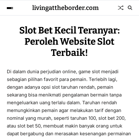
livingattheborder.com
Slot Bet Kecil Teranyar:
Peroleh Website Slot
Terbaik!
Di dalam dunia perjudian online, game slot menjadi
sebagian pilihan favorit para pemain. Terlebih lagi,
dengan adanya opsi slot taruhan rendah, pemain
sekarang bisa menikmati pengalaman bermain tanpa
mengeluarkan uang terlalu dalam. Taruhan rendah
memungkinkan pemain agar melakukan tarif dengan
nominal yang murah, seperti taruhan 100, slot bet 200,
atau slot bet 50, membuat makin banyak orang untuk
dapat bergabung dan merasakan kesenangan permainan