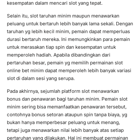
kesempatan dalam mencari slot yang tepat.
Selain itu, slot taruhan minim maupun menawarkan
peluang untuk bertaruh lebih banyak lama sekali. Dengan
taruhan yg lebih kecil minim, pemain dapat memperluas
durasi bertaruh mereka. Ini memungkinkan para pemain
untuk merasakan tiap spin dan kesempatan untuk
memperoleh hadiah. Apabila dibandingkan dari
pertaruhan besar, pemain yg memilih permainan slot
online bet minim dapat memperoleh lebih banyak variasi
slot di dalam sesi yang serupa.
Pada akhirnya, sejumlah platform slot menawarkan
bonus dan penawaran bagi taruhan minim. Pemain slot
minim sering bisa memanfaatkan penawaran tersebut,
contohnya bonus setoran ataupun spin tanpa biaya, yg
bukan hanya memperbesar peluang untuk menang,
tetapi juga menawarkan nilai lebih banyak atas setiap
pertaruhan yang dilakukan. Hal ini membuat permainan