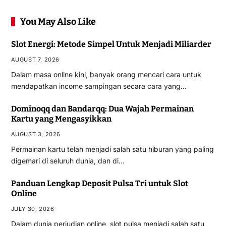
You May Also Like
Slot Energi: Metode Simpel Untuk Menjadi Miliarder
AUGUST 7, 2026
Dalam masa online kini, banyak orang mencari cara untuk
mendapatkan income sampingan secara cara yang…
Dominoqq dan Bandarqq: Dua Wajah Permainan
Kartu yang Mengasyikkan
AUGUST 3, 2026
Permainan kartu telah menjadi salah satu hiburan yang paling
digemari di seluruh dunia, dan di…
Panduan Lengkap Deposit Pulsa Tri untuk Slot
Online
JULY 30, 2026
Dalam dunia perjudian online, slot pulsa menjadi salah satu