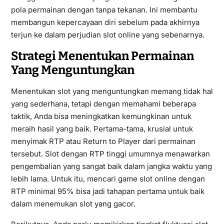
pola permainan dengan tanpa tekanan. Ini membantu
membangun kepercayaan diri sebelum pada akhirnya
terjun ke dalam perjudian slot online yang sebenarnya.
Strategi Menentukan Permainan
Yang Menguntungkan
Menentukan slot yang menguntungkan memang tidak hal
yang sederhana, tetapi dengan memahami beberapa
taktik, Anda bisa meningkatkan kemungkinan untuk
meraih hasil yang baik. Pertama-tama, krusial untuk
menyimak RTP atau Return to Player dari permainan
tersebut. Slot dengan RTP tinggi umumnya menawarkan
pengembalian yang sangat baik dalam jangka waktu yang
lebih lama. Untuk itu, mencari game slot online dengan
RTP minimal 95% bisa jadi tahapan pertama untuk baik
dalam menemukan slot yang gacor.