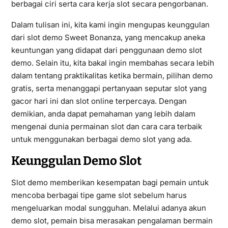
berbagai ciri serta cara kerja slot secara pengorbanan.
Dalam tulisan ini, kita kami ingin mengupas keunggulan
dari slot demo Sweet Bonanza, yang mencakup aneka
keuntungan yang didapat dari penggunaan demo slot
demo. Selain itu, kita bakal ingin membahas secara lebih
dalam tentang praktikalitas ketika bermain, pilihan demo
gratis, serta menanggapi pertanyaan seputar slot yang
gacor hari ini dan slot online terpercaya. Dengan
demikian, anda dapat pemahaman yang lebih dalam
mengenai dunia permainan slot dan cara cara terbaik
untuk menggunakan berbagai demo slot yang ada.
Keunggulan Demo Slot
Slot demo memberikan kesempatan bagi pemain untuk
mencoba berbagai tipe game slot sebelum harus
mengeluarkan modal sungguhan. Melalui adanya akun
demo slot, pemain bisa merasakan pengalaman bermain