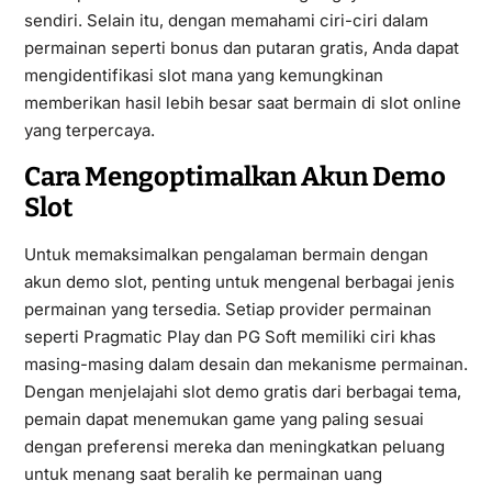
sendiri. Selain itu, dengan memahami ciri-ciri dalam
permainan seperti bonus dan putaran gratis, Anda dapat
mengidentifikasi slot mana yang kemungkinan
memberikan hasil lebih besar saat bermain di slot online
yang terpercaya.
Cara Mengoptimalkan Akun Demo
Slot
Untuk memaksimalkan pengalaman bermain dengan
akun demo slot, penting untuk mengenal berbagai jenis
permainan yang tersedia. Setiap provider permainan
seperti Pragmatic Play dan PG Soft memiliki ciri khas
masing-masing dalam desain dan mekanisme permainan.
Dengan menjelajahi slot demo gratis dari berbagai tema,
pemain dapat menemukan game yang paling sesuai
dengan preferensi mereka dan meningkatkan peluang
untuk menang saat beralih ke permainan uang