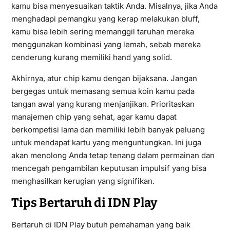
kamu bisa menyesuaikan taktik Anda. Misalnya, jika Anda
menghadapi pemangku yang kerap melakukan bluff,
kamu bisa lebih sering memanggil taruhan mereka
menggunakan kombinasi yang lemah, sebab mereka
cenderung kurang memiliki hand yang solid.
Akhirnya, atur chip kamu dengan bijaksana. Jangan
bergegas untuk memasang semua koin kamu pada
tangan awal yang kurang menjanjikan. Prioritaskan
manajemen chip yang sehat, agar kamu dapat
berkompetisi lama dan memiliki lebih banyak peluang
untuk mendapat kartu yang menguntungkan. Ini juga
akan menolong Anda tetap tenang dalam permainan dan
mencegah pengambilan keputusan impulsif yang bisa
menghasilkan kerugian yang signifikan.
Tips Bertaruh di IDN Play
Bertaruh di IDN Play butuh pemahaman yang baik