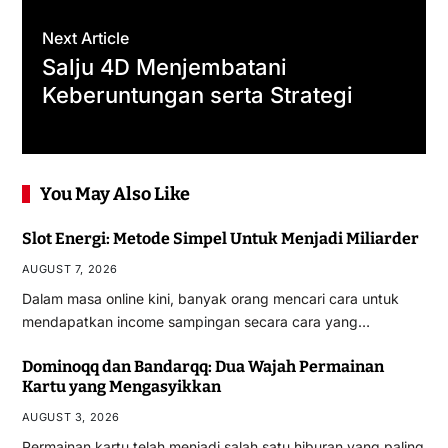
Next Article
Salju 4D Menjembatani
Keberuntungan serta Strategi
You May Also Like
Slot Energi: Metode Simpel Untuk Menjadi Miliarder
AUGUST 7, 2026
Dalam masa online kini, banyak orang mencari cara untuk
mendapatkan income sampingan secara cara yang…
Dominoqq dan Bandarqq: Dua Wajah Permainan
Kartu yang Mengasyikkan
AUGUST 3, 2026
Permainan kartu telah menjadi salah satu hiburan yang paling