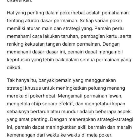
Hal yang penting dalam pokerhebat adalah pemahaman
tentang aturan dasar permainan. Setiap varian poker
memiliki aturan main dan strategi yang. Pemain perlu
memahami cara lakukan taruhan, pembagian kartu, serta
ranking kekuatan tangan dalam permainan. Dengan
memahami dasar-dasar ini, pemain dapat mengambil
keputusan yang lebih baik dalam semua permainan yang
diikuti.
Tak hanya itu, banyak pemain yang menggunakan
strategi khusus untuk meningkatkan peluang menang
mereka di pokerhebat. Mengamati permainan lawan,
mengelola chip secara efektif, dan mengetahui kapan
sebaiknya bertaruh atau mundur adalah beberapa aspek
yang amat penting. Dengan menerapkan strategi-strategi
ini, pemain dapat meningkatkan skill bermain dan meraih
kemenangan dari waktu ke waktu di meja poker.