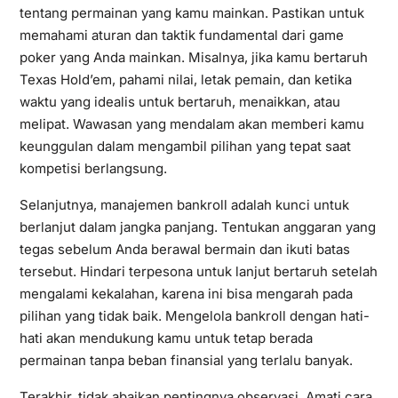
tentang permainan yang kamu mainkan. Pastikan untuk
memahami aturan dan taktik fundamental dari game
poker yang Anda mainkan. Misalnya, jika kamu bertaruh
Texas Hold’em, pahami nilai, letak pemain, dan ketika
waktu yang idealis untuk bertaruh, menaikkan, atau
melipat. Wawasan yang mendalam akan memberi kamu
keunggulan dalam mengambil pilihan yang tepat saat
kompetisi berlangsung.
Selanjutnya, manajemen bankroll adalah kunci untuk
berlanjut dalam jangka panjang. Tentukan anggaran yang
tegas sebelum Anda berawal bermain dan ikuti batas
tersebut. Hindari terpesona untuk lanjut bertaruh setelah
mengalami kekalahan, karena ini bisa mengarah pada
pilihan yang tidak baik. Mengelola bankroll dengan hati-
hati akan mendukung kamu untuk tetap berada
permainan tanpa beban finansial yang terlalu banyak.
Terakhir, tidak abaikan pentingnya observasi. Amati cara