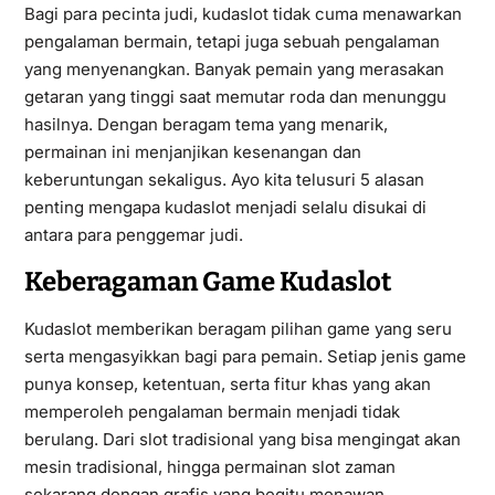
Bagi para pecinta judi, kudaslot tidak cuma menawarkan
pengalaman bermain, tetapi juga sebuah pengalaman
yang menyenangkan. Banyak pemain yang merasakan
getaran yang tinggi saat memutar roda dan menunggu
hasilnya. Dengan beragam tema yang menarik,
permainan ini menjanjikan kesenangan dan
keberuntungan sekaligus. Ayo kita telusuri 5 alasan
penting mengapa kudaslot menjadi selalu disukai di
antara para penggemar judi.
Keberagaman Game Kudaslot
Kudaslot memberikan beragam pilihan game yang seru
serta mengasyikkan bagi para pemain. Setiap jenis game
punya konsep, ketentuan, serta fitur khas yang akan
memperoleh pengalaman bermain menjadi tidak
berulang. Dari slot tradisional yang bisa mengingat akan
mesin tradisional, hingga permainan slot zaman
sekarang dengan grafis yang begitu menawan,