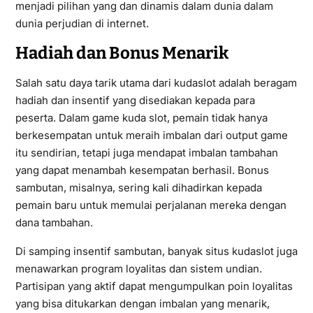
menjadi pilihan yang dan dinamis dalam dunia dalam
dunia perjudian di internet.
Hadiah dan Bonus Menarik
Salah satu daya tarik utama dari kudaslot adalah beragam
hadiah dan insentif yang disediakan kepada para
peserta. Dalam game kuda slot, pemain tidak hanya
berkesempatan untuk meraih imbalan dari output game
itu sendirian, tetapi juga mendapat imbalan tambahan
yang dapat menambah kesempatan berhasil. Bonus
sambutan, misalnya, sering kali dihadirkan kepada
pemain baru untuk memulai perjalanan mereka dengan
dana tambahan.
Di samping insentif sambutan, banyak situs kudaslot juga
menawarkan program loyalitas dan sistem undian.
Partisipan yang aktif dapat mengumpulkan poin loyalitas
yang bisa ditukarkan dengan imbalan yang menarik,