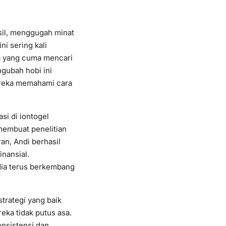
asil, menggugah minat
ni sering kali
a yang cuma mencari
gubah hobi ini
ereka memahami cara
i di iontogel
membuat penelitian
an, Andi berhasil
nansial.
dia terus berkembang
trategi yang baik
eka tidak putus asa.
onsistensi dan