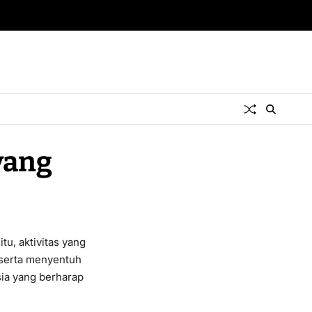
yang
tu, aktivitas yang
 serta menyentuh
sia yang berharap