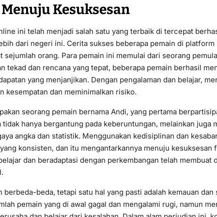
n Menuju Kesuksesan
nline ini telah menjadi salah satu yang terbaik di tercepat berh
bih dari negeri ini. Cerita sukses beberapa pemain di platform i
 sejumlah orang. Para pemain ini memulai dari seorang pemul
an tekad dan rencana yang tepat, beberapa pemain berhasil men
apatan yang menjanjikan. Dengan pengalaman dan belajar, m
n kesempatan dan meminimalkan risiko.
akan seorang pemain bernama Andi, yang pertama berpartisipas
Ia tidak hanya bergantung pada keberuntungan, melainkan juga 
aya angka dan statistik. Menggunakan kedisiplinan dan kesabar
ang konsisten, dan itu mengantarkannya menuju kesuksesan fi
elajar dan beradaptasi dengan perkembangan telah membuat 
.
 berbeda-beda, tetapi satu hal yang pasti adalah kemauan dan s
mlah pemain yang di awal gagal dan mengalami rugi, namun mer
erusaha dan belajar dari kesalahan. Dalam alam perjudian ini, k