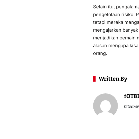
Selain itu, pengalam
pengelolaan risiko. 
tetapi mereka menga
mengajarkan banyak 
menjadikan pemain me
alasan mengapa kisa
orang.
Written By
fOT8
https://