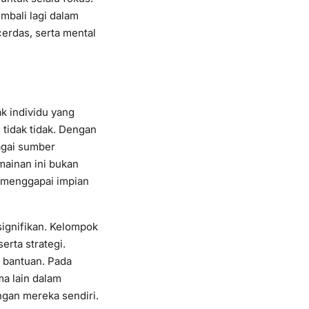
mbali lagi dalam
cerdas, serta mental
k individu yang
tidak tidak. Dengan
agai sumber
mainan ini bukan
 menggapai impian
signifikan. Kelompok
erta strategi.
 bantuan. Pada
a lain dalam
ngan mereka sendiri.