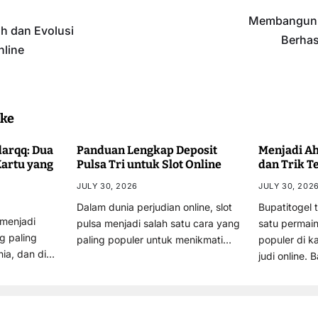
Membangun S
h dan Evolusi
Berhas
nline
ike
arqq: Dua
Panduan Lengkap Deposit
Menjadi Ahl
artu yang
Pulsa Tri untuk Slot Online
dan Trik T
JULY 30, 2026
JULY 30, 202
Dalam dunia perjudian online, slot
Bupatitogel 
 menjadi
pulsa menjadi salah satu cara yang
satu permai
g paling
paling populer untuk menikmati…
populer di 
nia, dan di…
judi online.