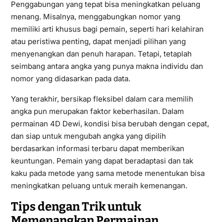
Penggabungan yang tepat bisa meningkatkan peluang
menang. Misalnya, menggabungkan nomor yang
memiliki arti khusus bagi pemain, seperti hari kelahiran
atau peristiwa penting, dapat menjadi pilihan yang
menyenangkan dan penuh harapan. Tetapi, tetaplah
seimbang antara angka yang punya makna individu dan
nomor yang didasarkan pada data.
Yang terakhir, bersikap fleksibel dalam cara memilih
angka pun merupakan faktor keberhasilan. Dalam
permainan 4D Dewi, kondisi bisa berubah dengan cepat,
dan siap untuk mengubah angka yang dipilih
berdasarkan informasi terbaru dapat memberikan
keuntungan. Pemain yang dapat beradaptasi dan tak
kaku pada metode yang sama metode menentukan bisa
meningkatkan peluang untuk meraih kemenangan.
Tips dengan Trik untuk
Memenangkan Permainan