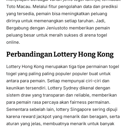
Toto Macau. Melalui fitur pengolahan data dan prediksi
yang tersedia, pemain bisa meningkatkan peluang
dirinya untuk memenangkan setiap taruhan. Jadi,
Bergabung dengan Jeniustoto memberikan pemain
peluang besar untuk meraih sukses di arena togel
online.
Perbandingan Lottery Hong Kong
Lottery Hong Kong merupakan tiga tipe permainan togel
togel yang paling paling populer populer buat untuk
antara para pemain. Setiap mempunyai ciri-ciri dan
keunikan tersendiri. Lottery Sydney dikenal dengan
sistem draw yang transparan dan reliable, memberikan
para pemain rasa percaya akan fairness permainan.
Sementara sebelah lain, lottery Singapore sering dipuji
karena reward jackpot yang menarik dan beragam, serta
aturan yang jelas, membuatnya menarik untuk banyak