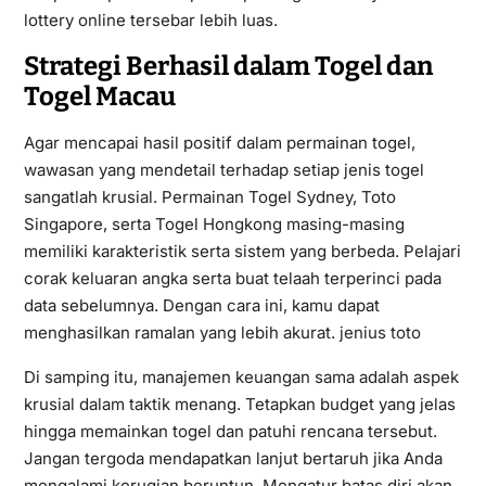
lottery online tersebar lebih luas.
Strategi Berhasil dalam Togel dan
Togel Macau
Agar mencapai hasil positif dalam permainan togel,
wawasan yang mendetail terhadap setiap jenis togel
sangatlah krusial. Permainan Togel Sydney, Toto
Singapore, serta Togel Hongkong masing-masing
memiliki karakteristik serta sistem yang berbeda. Pelajari
corak keluaran angka serta buat telaah terperinci pada
data sebelumnya. Dengan cara ini, kamu dapat
menghasilkan ramalan yang lebih akurat.
jenius toto
Di samping itu, manajemen keuangan sama adalah aspek
krusial dalam taktik menang. Tetapkan budget yang jelas
hingga memainkan togel dan patuhi rencana tersebut.
Jangan tergoda mendapatkan lanjut bertaruh jika Anda
mengalami kerugian beruntun. Mengatur batas diri akan