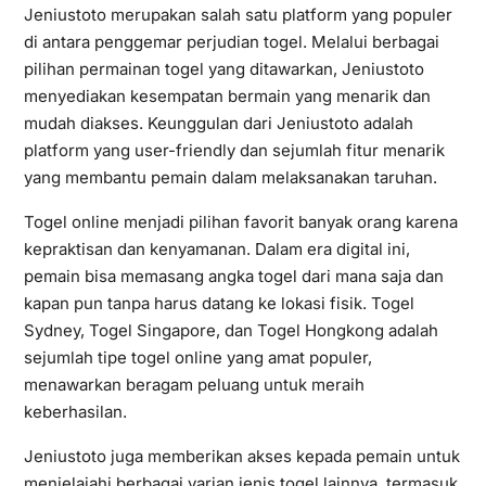
Jeniustoto merupakan salah satu platform yang populer
di antara penggemar perjudian togel. Melalui berbagai
pilihan permainan togel yang ditawarkan, Jeniustoto
menyediakan kesempatan bermain yang menarik dan
mudah diakses. Keunggulan dari Jeniustoto adalah
platform yang user-friendly dan sejumlah fitur menarik
yang membantu pemain dalam melaksanakan taruhan.
Togel online menjadi pilihan favorit banyak orang karena
kepraktisan dan kenyamanan. Dalam era digital ini,
pemain bisa memasang angka togel dari mana saja dan
kapan pun tanpa harus datang ke lokasi fisik. Togel
Sydney, Togel Singapore, dan Togel Hongkong adalah
sejumlah tipe togel online yang amat populer,
menawarkan beragam peluang untuk meraih
keberhasilan.
Jeniustoto juga memberikan akses kepada pemain untuk
menjelajahi berbagai varian jenis togel lainnya, termasuk