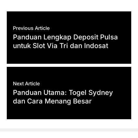
Previous Article
Panduan Lengkap Deposit Pulsa
untuk Slot Via Tri dan Indosat
Next Article
Panduan Utama: Togel Sydney
dan Cara Menang Besar
Copyright © 2026
- Powered by
Blogbyte
.