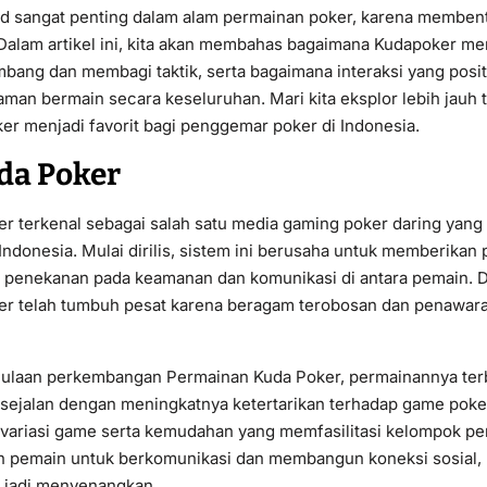
id sangat penting dalam alam permainan poker, karena memben
 Dalam artikel ini, kita akan membahas bagaimana Kudapoker me
ang dan membagi taktik, serta bagaimana interaksi yang posit
man bermain secara keseluruhan. Mari kita eksplor lebih jauh 
er menjadi favorit bagi penggemar poker di Indonesia.
da Poker
r terkenal sebagai salah satu media gaming poker daring yang
ndonesia. Mulai dirilis, sistem ini berusaha untuk memberika
 penekanan pada keamanan dan komunikasi di antara pemain. 
r telah tumbuh pesat karena beragam terobosan dan penawara
ulaan perkembangan Permainan Kuda Poker, permainannya ter
, sejalan dengan meningkatnya ketertarikan terhadap game poke
 variasi game serta kemudahan yang memfasilitasi kelompok pem
 pemain untuk berkomunikasi dan membangun koneksi sosial,
 jadi menyenangkan.