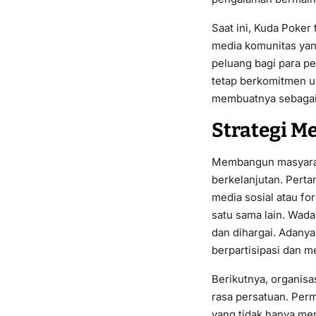
Saat ini, Kuda Poker
media komunitas yan
peluang bagi para pe
tetap berkomitmen u
membuatnya sebagai 
Strategi 
Membangun masyaraka
berkelanjutan. Pert
media sosial atau f
satu sama lain. Wada
dan dihargai. Adanya
berpartisipasi dan m
Berikutnya, organisa
rasa persatuan. Perm
yang tidak hanya mem