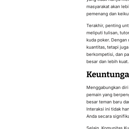
masyarakat akan leb
pemenang dan keikut
Terakhir, penting un
meliputi tulisan, tut
kuda poker. Dengan 
kuantitas, tetapi ju
berkompetisi, dan p
besar dan lebih kuat.
Keuntunga
Menggabungkan diri
pemain yang berpeng
besar teman baru dar
Interaksi ini tidak
Anda secara signifik
Selain, Komunitas K