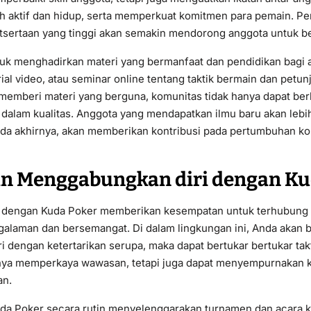
ih aktif dan hidup, serta memperkuat komitmen para pemain. P
sertaan yang tinggi akan semakin mendorong anggota untuk ber
tuk menghadirkan materi yang bermanfaat dan pendidikan bagi a
orial video, atau seminar online tentang taktik bermain dan petun
memberi materi yang berguna, komunitas tidak hanya dapat b
ga dalam kualitas. Anggota yang mendapatkan ilmu baru akan lebi
ada akhirnya, akan memberikan kontribusi pada pertumbuhan ko
n Menggabungkan diri dengan Ku
 dengan Kuda Poker memberikan kesempatan untuk terhubung
alaman dan bersemangat. Di dalam lingkungan ini, Anda akan 
i dengan ketertarikan serupa, maka dapat bertukar bertukar ta
 hanya memperkaya wawasan, tetapi juga dapat menyempurnakan 
an.
uda Poker secara rutin menyelenggarakan turnamen dan acara 