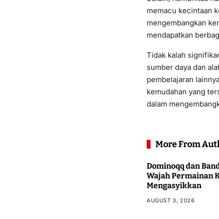
memacu kecintaan ko
mengembangkan kemam
mendapatkan berbaga
Tidak kalah signifi
sumber daya dan ala
pembelajaran lainny
kemudahan yang terse
dalam mengembangka
More From Aut
Dominoqq dan Band
Wajah Permainan K
Mengasyikkan
AUGUST 3, 2026